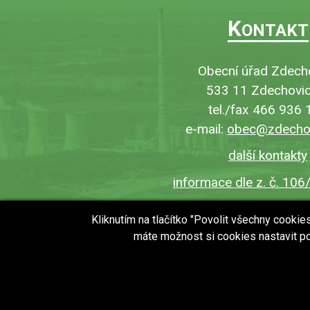
K
ONTAKT
Obecní úřad Zdech
533 11 Zdechovic
tel./fax 466 936 
e-mail:
obec@zdechov
další kontakty
informace dle z. č. 106
Kliknutím na tlačítko "Povolit všechny cooki
máte možnost si cookies nastavit po
copyright © 2018 - 2026
Obec Zdechovice