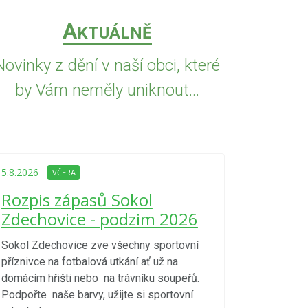
A
KTUÁLNĚ
Novinky z dění v naší obci, které
by Vám neměly uniknout...
5.8.2026
VČE
Upozorně
5.8.2026
VČERA
Nařízení
Rozpis zápasů Sokol
kraje 4/
Zdechovice - podzim 2026
zvýšenéh
vzniku p
Sokol Zdechovice zve všechny sportovní
příznivce na fotbalová utkání ať už na
S ohledem na d
domácím hřišti nebo na trávníku soupeřů.
meteorologick
Podpořte naše barvy, užijte si sportovní
sucho, velmi v