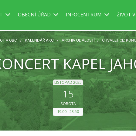
IT
OBECNÍ ÚŘAD
INFOCENTRUM
ŽIVOT V
VOT V OBCI
KALENDÁŘ AKCÍ
ARCHIV UDÁLOSTÍ
CHVALETICE: KON
KONCERT KAPEL JA
LISTOPAD 2025
15
SOBOTA
19:00
23:50