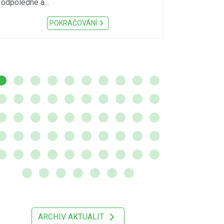
odpoledne a...
zátěž, ...) up
Nařízení Pardu
POKRAČOVÁNÍ
ARCHIV AKTUALIT