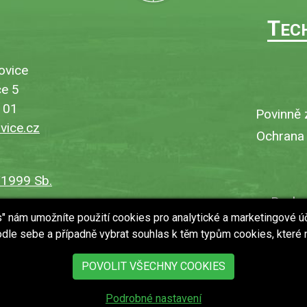
T
EC
ovice
e 5
101
Povinně 
ice.cz
Ochrana
/1999 Sb.
Bezbar
es" nám umožníte použití cookies pro analytické a marketingové ú
V
dle sebe a případně vybrat souhlas k těm typům cookies, které
Uložit
POVOLIT VŠECHNY COOKIES
Podrobné nastavení