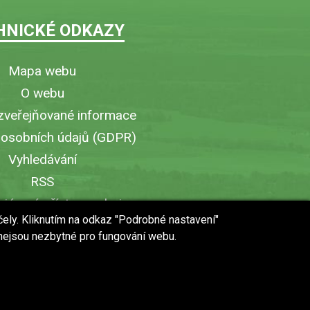
HNICKÉ ODKAZY
Mapa webu
O webu
zveřejňované informace
 osobních údajů (GDPR)
Vyhledávání
RSS
iérový přístup v obci
čely. Kliknutím na odkaz "Podrobné nastavení"
ytisknout stránku
 nejsou nezbytné pro fungování webu.
 URL stránky do mobilu
web vytvořilo studio
WebWorks
© 2018 - 2019