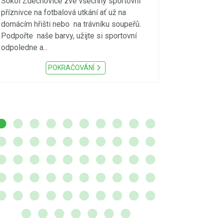
vzniku p
Sokol Zdechovice zve všechny sportovní
příznivce na fotbalová utkání ať už na
S ohledem na d
domácím hřišti nebo na trávníku soupeřů.
meteorologick
Podpořte naše barvy, užijte si sportovní
sucho, velmi v
odpoledne a...
zátěž, ...) up
Nařízení Pardu
POKRAČOVÁNÍ