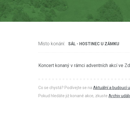
Místo konání:
SÁL - HOSTINEC U ZÁMKU
Koncert konaný v rámci adventních akcí ve Zd
Co se chystá? Podívejte se na
Aktuální a budoucí u
Pokud hledáte již konané akce, zkuste
Archiv udál