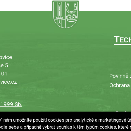
T
EC
ovice
e 5
101
Povinně 
ice.cz
Ochrana
/1999 Sb.
Bezbar
es" nám umožníte použití cookies pro analytické a marketingové ú
V
dle sebe a případně vybrat souhlas k těm typům cookies, které