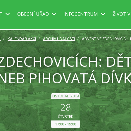
IT
OBECNÍ ÚŘAD
INFOCENTRUM
ŽIVOT V
I
KALENDÁŘ AKCÍ
ARCHIV UDÁLOSTÍ
ADVENT VE ZDECHOVICÍCH: 
ZDECHOVICÍCH: DĚT
NEB PIHOVATÁ DÍV
LISTOPAD 2019
28
ČTVRTEK
17:00
19:00