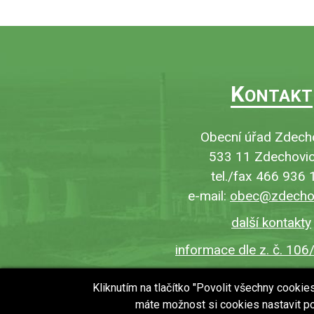
K
ONTAKT
Obecní úřad Zdech
533 11 Zdechovic
tel./fax 466 936 
e-mail:
obec@zdechov
další kontakty
informace dle z. č. 106
Kliknutím na tlačítko "Povolit všechny cooki
máte možnost si cookies nastavit po