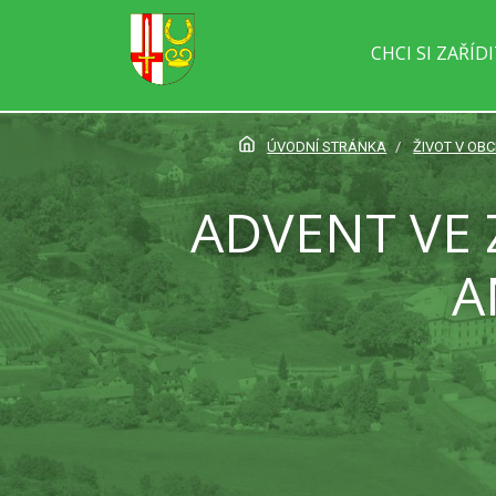
CHCI SI ZAŘÍD
ÚVODNÍ STRÁNKA
ŽIVOT V OBC
ADVENT VE 
A