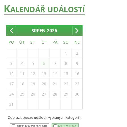
K
ALENDÁŘ UDÁLOSTÍ
SRPEN
2026
PO
ÚT
ST
ČT
PÁ
SO
NE
1
2
3
4
5
6
7
8
9
10
11
12
13
14
15
16
17
18
19
20
21
22
23
24
25
26
27
28
29
30
31
Zobrazit pouze události vybraných kategorií:
BEZ KATEGORIE
KULTURA