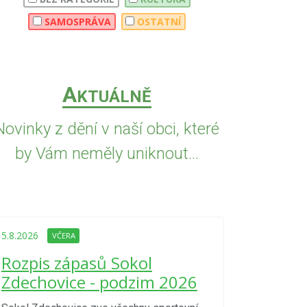
SAMOSPRÁVA
OSTATNÍ
A
KTUÁLNĚ
Novinky z dění v naší obci, které
by Vám neměly uniknout...
5.8.2026
VČE
Upozorně
5.8.2026
VČERA
Nařízení
Rozpis zápasů Sokol
kraje 4/
Zdechovice - podzim 2026
zvýšenéh