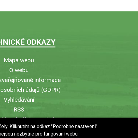
HNICKÉ ODKAZY
Mapa webu
O webu
zveřejňované informace
 osobních údajů (GDPR)
Vyhledávání
RSS
iérový přístup v obci
čely. Kliknutím na odkaz "Podrobné nastavení"
ytisknout stránku
 nejsou nezbytné pro fungování webu.