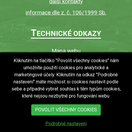
další kontakty
informace dle z. č. 106/1999 Sb.
T
ECHNICKÉ ODKAZY
Mapa webu
O webu
Kliknutím na tlačítko "Povolit všechny cookies" nám
umožníte použití cookies pro analytické a
Povinně zveřejňované informace
marketingové účely. Kliknutím na odkaz "Podrobné
Ochrana osobních údajů (GDPR)
nastavení" máte možnost si cookies nastavit podle
Vyhledávání
sebe a případně vybrat souhlas k těm typům cookies,
které nejsou nezbytné pro fungování webu.
RSS
Bezbariérový přístup v obci
POVOLIT VŠECHNY COOKIES
Podrobné nastavení
copyright © 2018 - 2026
Obec Zdechovice
Všechna práva vyhrazena