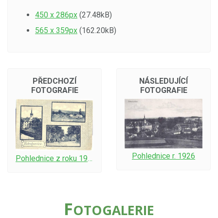
450 x 286px
(27.48kB)
565 x 359px
(162.20kB)
PŘEDCHOZÍ
NÁSLEDUJÍCÍ
FOTOGRAFIE
FOTOGRAFIE
Pohlednice r. 1926
Pohlednice z roku 1925
F
OTOGALERIE