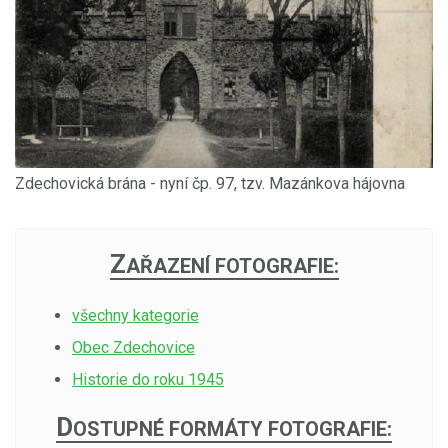
Zdechovická brána - nyní čp. 97, tzv. Mazánkova hájovna
Z
AŘAZENÍ FOTOGRAFIE:
všechny kategorie
Obec Zdechovice
Historie do roku 1945
D
OSTUPNÉ FORMÁTY FOTOGRAFIE: