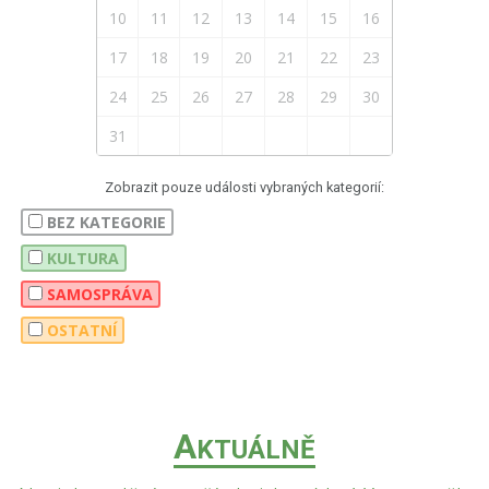
10
11
12
13
14
15
16
17
18
19
20
21
22
23
24
25
26
27
28
29
30
31
Zobrazit pouze události vybraných kategorií:
BEZ KATEGORIE
KULTURA
SAMOSPRÁVA
OSTATNÍ
A
KTUÁLNĚ