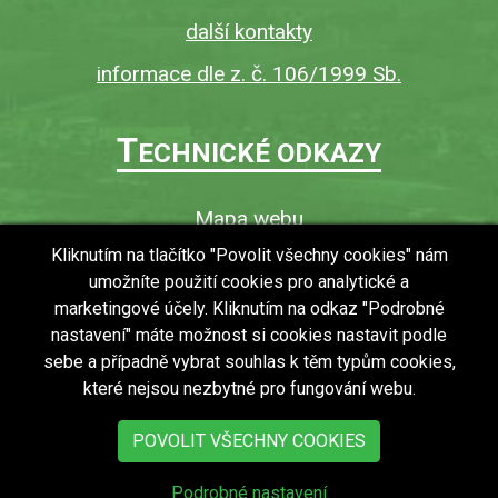
další kontakty
informace dle z. č. 106/1999 Sb.
T
ECHNICKÉ ODKAZY
Mapa webu
O webu
Kliknutím na tlačítko "Povolit všechny cookies" nám
umožníte použití cookies pro analytické a
Povinně zveřejňované informace
marketingové účely. Kliknutím na odkaz "Podrobné
Ochrana osobních údajů (GDPR)
nastavení" máte možnost si cookies nastavit podle
Vyhledávání
sebe a případně vybrat souhlas k těm typům cookies,
které nejsou nezbytné pro fungování webu.
RSS
Bezbariérový přístup v obci
POVOLIT VŠECHNY COOKIES
Podrobné nastavení