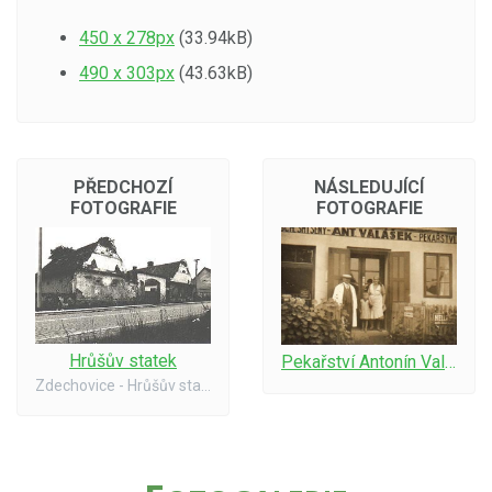
450 x 278px
(33.94kB)
490 x 303px
(43.63kB)
PŘEDCHOZÍ
NÁSLEDUJÍCÍ
FOTOGRAFIE
FOTOGRAFIE
Hrůšův statek
Pekařství Antonín Valášek
Zdechovice - Hrůšův statek, památka lidového barokního stavitelství