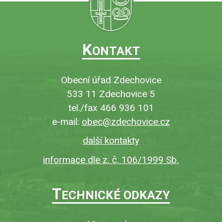
K
ONTAKT
Obecní úřad Zdechovice
533 11 Zdechovice 5
tel./fax 466 936 101
e-mail:
obec@zdechovice.cz
další kontakty
informace dle z. č. 106/1999 Sb.
T
ECHNICKÉ ODKAZY