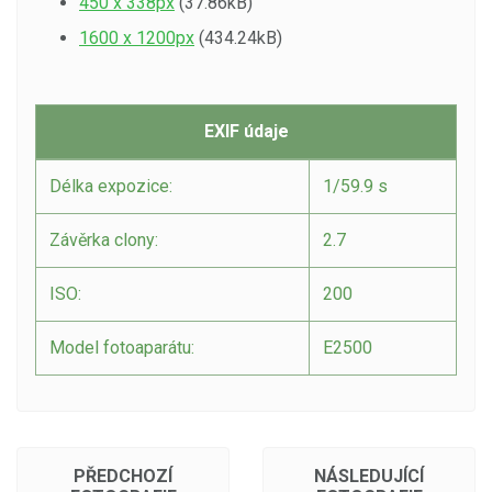
450 x 338px
(37.86kB)
1600 x 1200px
(434.24kB)
EXIF údaje
Délka expozice:
1/59.9 s
Závěrka clony:
2.7
ISO:
200
Model fotoaparátu:
E2500
PŘEDCHOZÍ
NÁSLEDUJÍCÍ