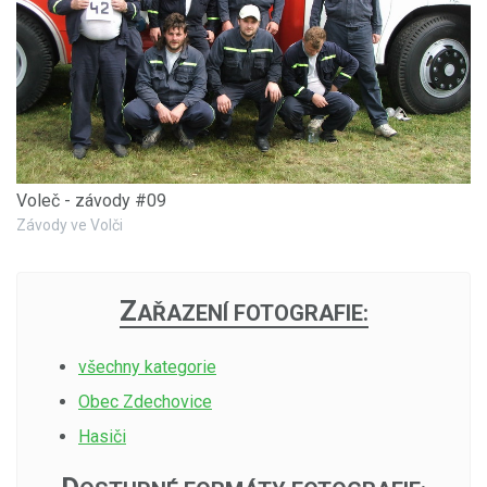
Voleč - závody #09
Závody ve Volči
Z
AŘAZENÍ FOTOGRAFIE:
všechny kategorie
Obec Zdechovice
Hasiči