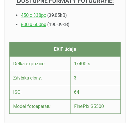
D
OSTUPNÉ FORMÁTY FOTOGRAFIE:
450 x 338px
(39.85kB)
800 x 600px
(190.09kB)
EXIF údaje
Délka expozice:
1/400 s
Závěrka clony:
3
ISO:
64
Model fotoaparátu:
FinePix S5500