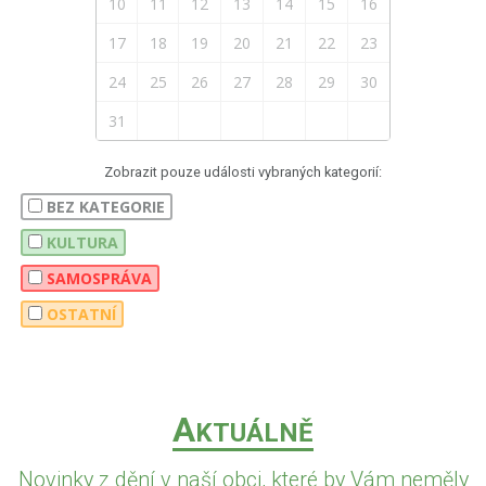
10
11
12
13
14
15
16
17
18
19
20
21
22
23
24
25
26
27
28
29
30
31
Zobrazit pouze události vybraných kategorií:
BEZ KATEGORIE
KULTURA
SAMOSPRÁVA
OSTATNÍ
A
KTUÁLNĚ
Novinky z dění v naší obci, které by Vám neměly