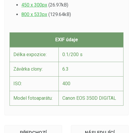
450 x 300px
(26.97kB)
800 x 533px
(129.64kB)
EXIF údaje
Délka expozice:
0.1/200 s
Závěrka clony:
6.3
ISO:
400
Model fotoaparátu:
Canon EOS 350D DIGITAL
PŘEDCHOZÍ
NÁSLEDUJÍCÍ