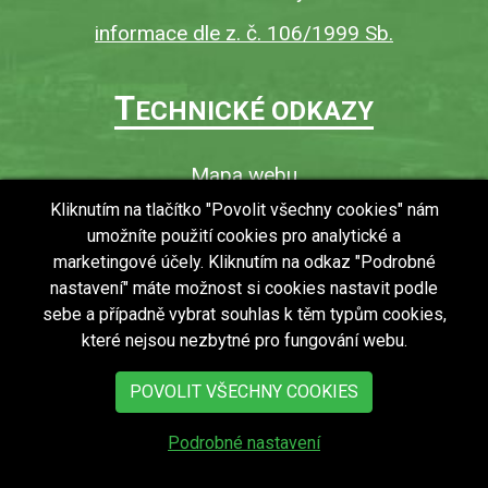
informace dle z. č. 106/1999 Sb.
T
ECHNICKÉ ODKAZY
Mapa webu
O webu
Kliknutím na tlačítko "Povolit všechny cookies" nám
umožníte použití cookies pro analytické a
Povinně zveřejňované informace
marketingové účely. Kliknutím na odkaz "Podrobné
Ochrana osobních údajů (GDPR)
nastavení" máte možnost si cookies nastavit podle
Vyhledávání
sebe a případně vybrat souhlas k těm typům cookies,
které nejsou nezbytné pro fungování webu.
RSS
Bezbariérový přístup v obci
POVOLIT VŠECHNY COOKIES
Podrobné nastavení
copyright © 2018 - 2026
Obec Zdechovice
Všechna práva vyhrazena