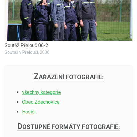
Soutěž Přelouč 06-2
Soutež v Přelouči, 2006
Z
AŘAZENÍ FOTOGRAFIE:
všechny kategorie
Obec Zdechovice
Hasiči
D
OSTUPNÉ FORMÁTY FOTOGRAFIE: