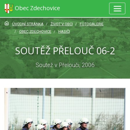
Obec Zdechovice
ÚVODNÍ STRÁNKA
ŽIVOT V OBCI
FOTOGALERIE
OBEC ZDECHOVICE
HASIČI
SOUTĚŽ PŘELOUČ 06-2
Soutež v Přelouči, 2006