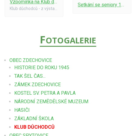
Vzpomínka na Klub důchodců z r. 1998 - Výstavka ručních prací
Setkání se seniory 11.prosince 2019
Klub důchodců - z výstavky ručních prací. Rok 1999.
F
OTOGALERIE
OBEC ZDECHOVICE
HISTORIE DO ROKU 1945
TAK ŠEL ČAS...
ZÁMEK ZDECHOVICE
KOSTEL SV. PETRA A PAVLA
NÁRODNÍ ZEMĚDĚLSKÉ MUZEUM
HASIČI
ZÁKLADNÍ ŠKOLA
KLUB DŮCHODCŮ
OBEC SPYTOVICE