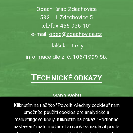
Obecní úřad Zdechovice
533 11 Zdechovice 5
tel./fax 466 936 101
e-mail:
obec@zdechovice.cz
další kontakty
informace dle z. č. 106/1999 Sb.
T
ECHNICKÉ ODKAZY
Mapa webu
O webu
Kliknutím na tlačítko "Povolit všechny cookies" nám
umožníte použití cookies pro analytické a
Povinně zveřejňované informace
marketingové účely. Kliknutím na odkaz "Podrobné
Ochrana osobních údajů (GDPR)
nastavení" máte možnost si cookies nastavit podle