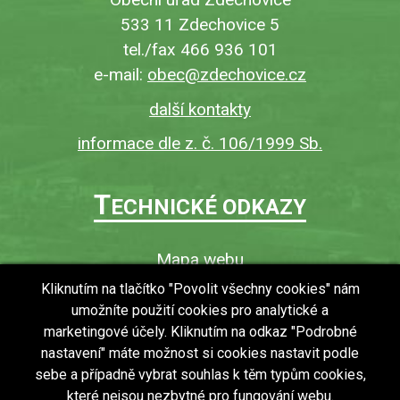
533 11 Zdechovice 5
tel./fax 466 936 101
e-mail:
obec@zdechovice.cz
další kontakty
informace dle z. č. 106/1999 Sb.
T
ECHNICKÉ ODKAZY
Mapa webu
O webu
Kliknutím na tlačítko "Povolit všechny cookies" nám
umožníte použití cookies pro analytické a
Povinně zveřejňované informace
marketingové účely. Kliknutím na odkaz "Podrobné
Ochrana osobních údajů (GDPR)
nastavení" máte možnost si cookies nastavit podle
Vyhledávání
sebe a případně vybrat souhlas k těm typům cookies,
které nejsou nezbytné pro fungování webu.