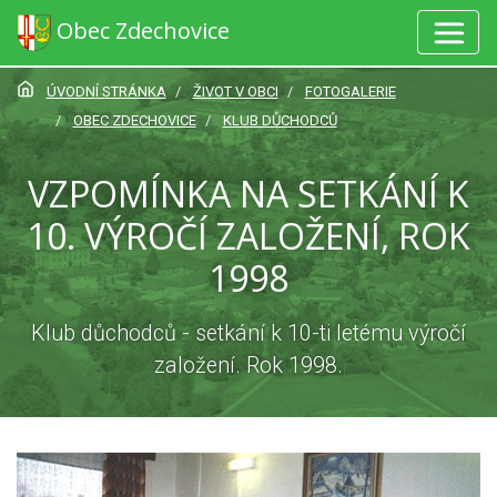
Obec Zdechovice
ÚVODNÍ STRÁNKA
ŽIVOT V OBCI
FOTOGALERIE
OBEC ZDECHOVICE
KLUB DŮCHODCŮ
VZPOMÍNKA NA SETKÁNÍ K
10. VÝROČÍ ZALOŽENÍ, ROK
1998
Klub důchodců - setkání k 10-ti letému výročí
založení. Rok 1998.