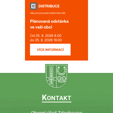
K
ONTAKT
Obecní úřad Zdechovice