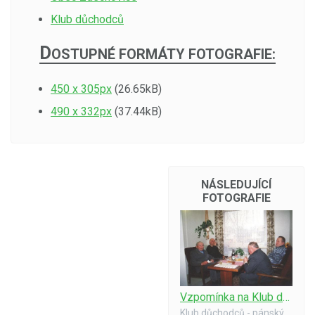
Klub důchodců
D
OSTUPNÉ FORMÁTY FOTOGRAFIE:
450 x 305px
(26.65kB)
490 x 332px
(37.44kB)
NÁSLEDUJÍCÍ
FOTOGRAFIE
Vzpomínka na Klub důchodců z r. 1998 - Pánský koutek
Klub důchodců - pánský koutek. Rok 1998.