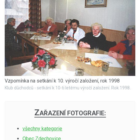
Vzpomínka na setkání k 10. výročí založení, rok 1998
Klub důchodců - setkání k 10-ti letému výročí založení. Rok 1998.
Z
AŘAZENÍ FOTOGRAFIE:
všechny kategorie
Obec Zdechovice