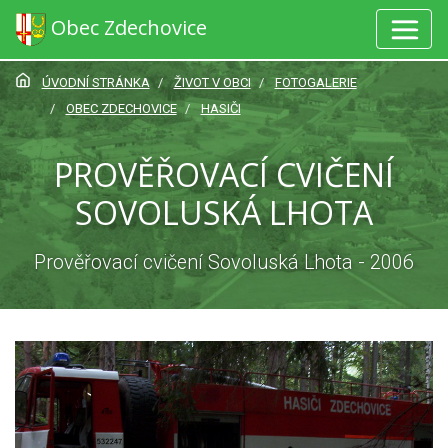
Obec Zdechovice
ÚVODNÍ STRÁNKA
ŽIVOT V OBCI
FOTOGALERIE
OBEC ZDECHOVICE
HASIČI
PROVĚŘOVACÍ CVIČENÍ
SOVOLUSKÁ LHOTA
Prověřovací cvičení Sovoluská Lhota - 2006