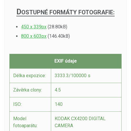
D
OSTUPNÉ FORMÁTY FOTOGRAFIE:
450 x 339px
(28.80kB)
800 x 603px
(146.40kB)
EXIF údaje
Délka expozice:
3333.3/100000 s
Závěrka clony:
4.5
ISO:
140
Model
KODAK CX4200 DIGITAL
fotoaparátu:
CAMERA