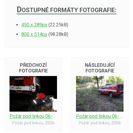
D
OSTUPNÉ FORMÁTY FOTOGRAFIE:
450 x 289px
(22.25kB)
800 x 514px
(98.28kB)
PŘEDCHOZÍ
NÁSLEDUJÍCÍ
FOTOGRAFIE
FOTOGRAFIE
Požár pod linkou 06-odpočinek po zásahu
Požár pod linkou 06-škoda,že už je pryč...
Požár pod linkou, 2006
Požár pod linkou, 2006