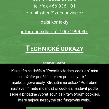
tel./fax 466 936 101
e-mail:
obec@zdechovice.cz
další kontakty
informace dle z. č. 106/1999 Sb.
T
ECHNICKÉ ODKAZY
Mapa webu
O webu
Kliknutím na tlačítko "Povolit všechny cookies" nám
umožníte použití cookies pro analytické a
Povinně zveřejňované informace
marketingové účely. Kliknutím na odkaz "Podrobné
Ochrana osobních údajů (GDPR)
nastavení" máte možnost si cookies nastavit podle
Vyhledávání
sebe a případně vybrat souhlas k těm typům cookies,
které nejsou nezbytné pro fungování webu.
RSS