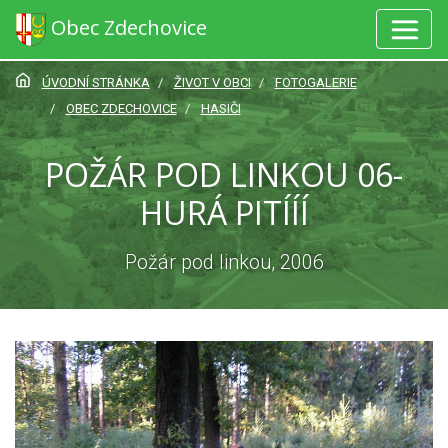
Obec Zdechovice
ÚVODNÍ STRÁNKA
ŽIVOT V OBCI
FOTOGALERIE
OBEC ZDECHOVICE
HASIČI
POŽÁR POD LINKOU 06-
HURÁ PITÍÍÍ
Požár pod linkou, 2006