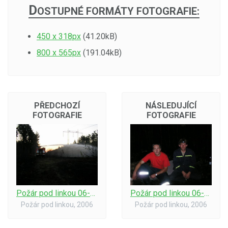
D
OSTUPNÉ FORMÁTY FOTOGRAFIE:
450 x 318px
(41.20kB)
800 x 565px
(191.04kB)
PŘEDCHOZÍ
NÁSLEDUJÍCÍ
FOTOGRAFIE
FOTOGRAFIE
Požár pod linkou 06-hašení za svítání
Požár pod linkou 06-odpočinek po zásahu 2
Požár pod linkou, 2006
Požár pod linkou, 2006