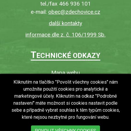
tel./fax 466 936 101
e-mail:
obec@zdechovice.cz
další kontakty
informace dle z. č. 106/1999 Sb.
T
ECHNICKÉ ODKAZY
Mapa webu
O webu
Kliknutím na tlačítko "Povolit všechny cookies" nám
umožníte použití cookies pro analytické a
Povinně zveřejňované informace
marketingové účely. Kliknutím na odkaz "Podrobné
Ochrana osobních údajů (GDPR)
nastavení" máte možnost si cookies nastavit podle
Vyhledávání
sebe a případně vybrat souhlas k těm typům cookies,
které nejsou nezbytné pro fungování webu.
RSS
Bezbariérový přístup v obci
POVOLIT VŠECHNY COOKIES