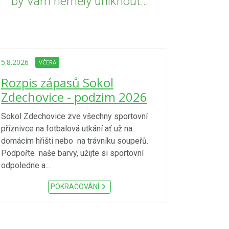
by Vám neměly uniknout...
5.8.2026
VČE
Upozorně
5.8.2026
VČERA
Nařízení
Rozpis zápasů Sokol
kraje 4/
Zdechovice - podzim 2026
zvýšenéh
vzniku p
Sokol Zdechovice zve všechny sportovní
příznivce na fotbalová utkání ať už na
S ohledem na d
domácím hřišti nebo na trávníku soupeřů.
meteorologick
Podpořte naše barvy, užijte si sportovní
sucho, velmi v
odpoledne a...
zátěž, ...) up
Nařízení Pardu
POKRAČOVÁNÍ