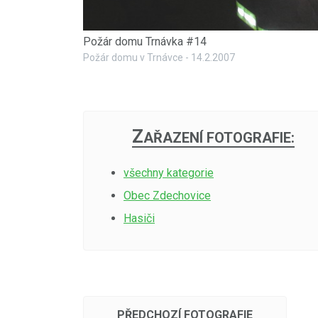
Požár domu Trnávka #14
Požár domu v Trnávce - 14.2.2007
Z
AŘAZENÍ FOTOGRAFIE:
všechny kategorie
Obec Zdechovice
Hasiči
PŘEDCHOZÍ FOTOGRAFIE