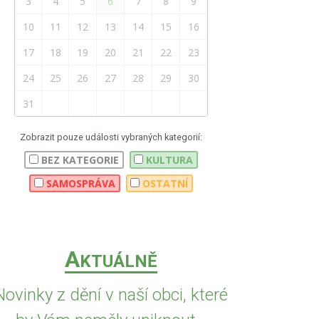
3
4
5
6
7
8
9
10
11
12
13
14
15
16
17
18
19
20
21
22
23
24
25
26
27
28
29
30
31
Zobrazit pouze události vybraných kategorií:
BEZ KATEGORIE
KULTURA
SAMOSPRÁVA
OSTATNÍ
A
KTUÁLNĚ
Novinky z dění v naší obci, které