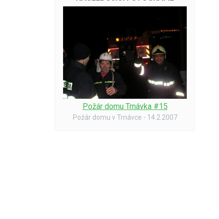
Požár domu Trnávka #15
Požár domu v Trnávce - 14.2.2007