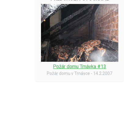
Požár domu Trnávka #13
Požár domu v Trnávce - 14.2.2007