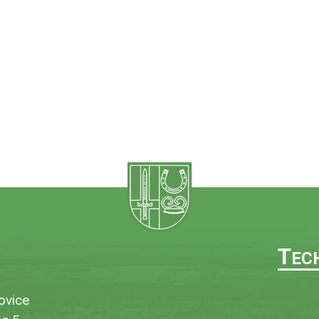
T
EC
ovice