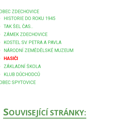
OBEC ZDECHOVICE
HISTORIE DO ROKU 1945
TAK ŠEL ČAS...
ZÁMEK ZDECHOVICE
KOSTEL SV. PETRA A PAVLA
NÁRODNÍ ZEMĚDĚLSKÉ MUZEUM
HASIČI
ZÁKLADNÍ ŠKOLA
KLUB DŮCHODCŮ
OBEC SPYTOVICE
S
OUVISEJÍCÍ STRÁNKY: