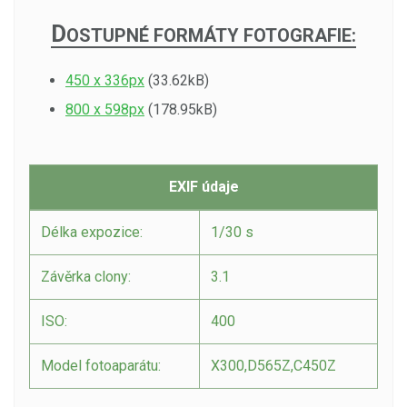
D
OSTUPNÉ FORMÁTY FOTOGRAFIE:
450 x 336px
(33.62kB)
800 x 598px
(178.95kB)
EXIF údaje
Délka expozice:
1/30 s
Závěrka clony:
3.1
ISO:
400
Model fotoaparátu:
X300,D565Z,C450Z