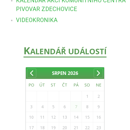
KALENDÁŘ AKCÍ KOMUNITNÍHO CENTRA
PIVOVAR ZDECHOVICE
VIDEOKRONIKA
K
ALENDÁŘ UDÁLOSTÍ
SRPEN
2026
PO
ÚT
ST
ČT
PÁ
SO
NE
1
2
3
4
5
6
7
8
9
10
11
12
13
14
15
16
17
18
19
20
21
22
23