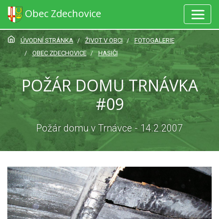
Obec Zdechovice
ÚVODNÍ STRÁNKA
ŽIVOT V OBCI
FOTOGALERIE
OBEC ZDECHOVICE
HASIČI
POŽÁR DOMU TRNÁVKA
#09
Požár domu v Trnávce - 14.2.2007