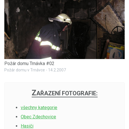
Požár domu Trnávka #02
Požár domu v Trnávce - 14.2.2007
Z
AŘAZENÍ FOTOGRAFIE:
všechny kategorie
Obec Zdechovice
Hasiči