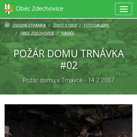
Obec Zdechovice
ÚVODNÍ STRÁNKA
ŽIVOT V OBCI
FOTOGALERIE
OBEC ZDECHOVICE
HASIČI
POŽÁR DOMU TRNÁVKA
#02
Požár domu v Trnávce - 14.2.2007