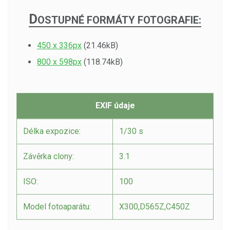
D
OSTUPNÉ FORMÁTY FOTOGRAFIE:
450 x 336px
(21.46kB)
800 x 598px
(118.74kB)
EXIF údaje
Délka expozice:
1/30 s
Závěrka clony:
3.1
ISO:
100
Model fotoaparátu:
X300,D565Z,C450Z