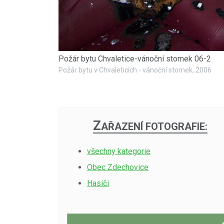
Požár bytu Chvaletice-vánoční stomek 06-2
Požár bytu v Chvaleticích - vánoční stomek, 2006
Z
AŘAZENÍ FOTOGRAFIE:
všechny kategorie
Obec Zdechovice
Hasiči