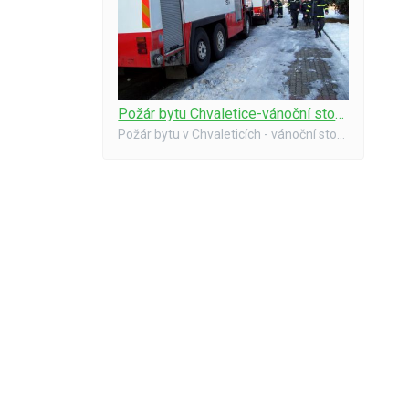
Požár bytu Chvaletice-vánoční stomek 06-3
Požár bytu v Chvaleticích - vánoční stomek, 2006