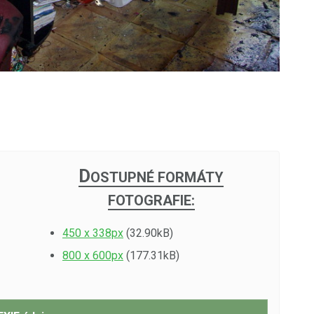
D
OSTUPNÉ FORMÁTY
FOTOGRAFIE:
450 x 338px
(32.90kB)
800 x 600px
(177.31kB)