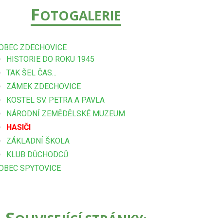
F
OTOGALERIE
OBEC ZDECHOVICE
HISTORIE DO ROKU 1945
TAK ŠEL ČAS...
ZÁMEK ZDECHOVICE
KOSTEL SV. PETRA A PAVLA
NÁRODNÍ ZEMĚDĚLSKÉ MUZEUM
HASIČI
ZÁKLADNÍ ŠKOLA
KLUB DŮCHODCŮ
OBEC SPYTOVICE
S