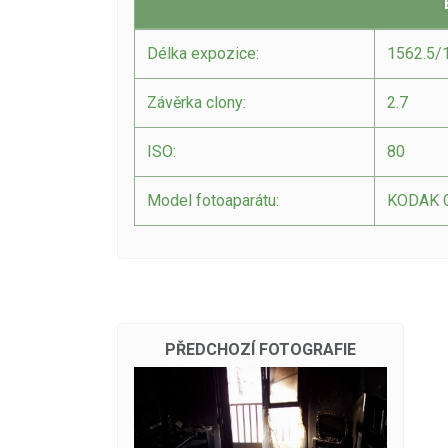
Délka expozice:
1562.5/
Závěrka clony:
2.7
ISO:
80
Model fotoaparátu:
KODAK 
PŘEDCHOZÍ FOTOGRAFIE