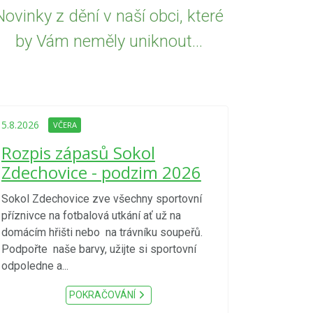
Novinky z dění v naší obci, které
by Vám neměly uniknout...
5.8.2026
VČE
Upozorně
5.8.2026
VČERA
Nařízení
Rozpis zápasů Sokol
kraje 4/
Zdechovice - podzim 2026
zvýšenéh
vzniku p
Sokol Zdechovice zve všechny sportovní
příznivce na fotbalová utkání ať už na
S ohledem na d
domácím hřišti nebo na trávníku soupeřů.
meteorologick
Podpořte naše barvy, užijte si sportovní
sucho, velmi v
odpoledne a...
zátěž, ...) up
Nařízení Pardu
POKRAČOVÁNÍ