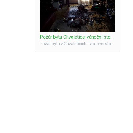
Požár bytu Chvaletice-vánoční stomek 06-1
Požár bytu v Chvaleticích - vánoční stomek, 2006