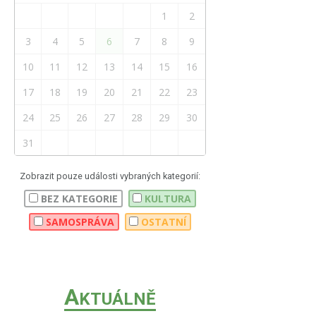
1
2
3
4
5
6
7
8
9
10
11
12
13
14
15
16
17
18
19
20
21
22
23
24
25
26
27
28
29
30
31
Zobrazit pouze události vybraných kategorií:
BEZ KATEGORIE
KULTURA
SAMOSPRÁVA
OSTATNÍ
A
KTUÁLNĚ