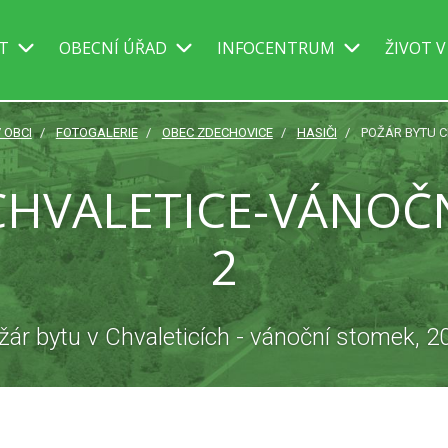
IT
OBECNÍ ÚŘAD
INFOCENTRUM
ŽIVOT V
 OBCI
FOTOGALERIE
OBEC ZDECHOVICE
HASIČI
POŽÁR BYTU C
CHVALETICE-VÁNOČN
2
žár bytu v Chvaleticích - vánoční stomek, 2