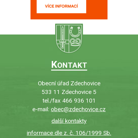
K
ONTAKT
Obecní úřad Zdechovice
533 11 Zdechovice 5
tel./fax 466 936 101
e-mail:
obec@zdechovice.cz
další kontakty
informace dle z. č. 106/1999 Sb.