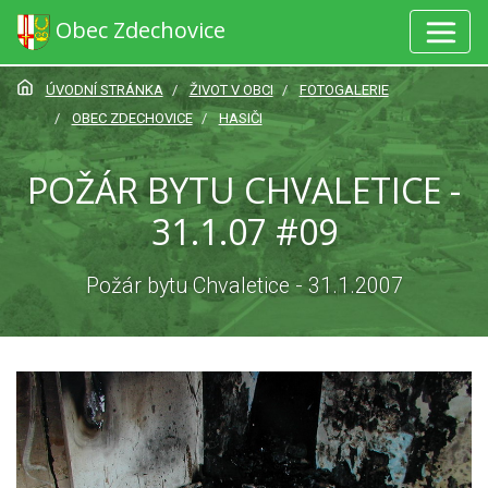
Obec Zdechovice
ÚVODNÍ STRÁNKA
ŽIVOT V OBCI
FOTOGALERIE
OBEC ZDECHOVICE
HASIČI
POŽÁR BYTU CHVALETICE -
31.1.07 #09
Požár bytu Chvaletice - 31.1.2007