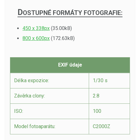
D
OSTUPNÉ FORMÁTY FOTOGRAFIE:
450 x 338px
(35.00kB)
800 x 600px
(172.63kB)
EXIF údaje
Délka expozice:
1/30 s
Závěrka clony:
2.8
ISO:
100
Model fotoaparátu:
C2000Z