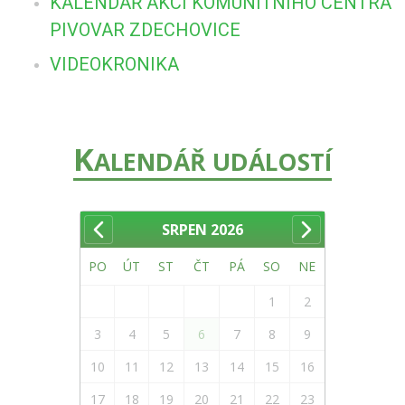
KALENDÁŘ AKCÍ KOMUNITNÍHO CENTRA
PIVOVAR ZDECHOVICE
VIDEOKRONIKA
K
ALENDÁŘ UDÁLOSTÍ
SRPEN
2026
PO
ÚT
ST
ČT
PÁ
SO
NE
1
2
3
4
5
6
7
8
9
10
11
12
13
14
15
16
17
18
19
20
21
22
23