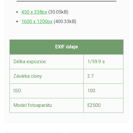
450 x 338px
(30.05kB)
1600 x 1200px
(400.33kB)
EXIF údaje
Délka expozice:
1/59.9 s
Závěrka clony:
2.7
ISO:
100
Model fotoaparátu:
E2500