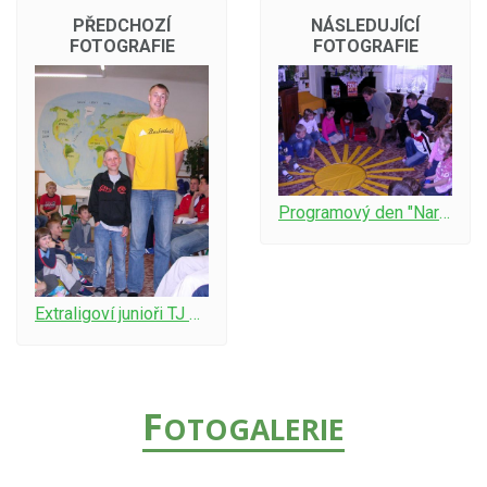
PŘEDCHOZÍ
NÁSLEDUJÍCÍ
FOTOGRAFIE
FOTOGRAFIE
Programový den "Narodil se Ježíšek"
Extraligoví junioři TJ Slavia Hradec
F
OTOGALERIE