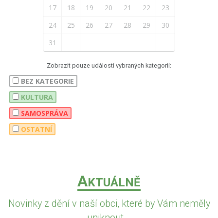
17
18
19
20
21
22
23
24
25
26
27
28
29
30
31
Zobrazit pouze události vybraných kategorií:
BEZ KATEGORIE
KULTURA
SAMOSPRÁVA
OSTATNÍ
A
KTUÁLNĚ
Novinky z dění v naší obci, které by Vám neměly
uniknout...