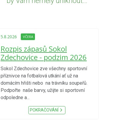
by Vám neměly uniknout...
5.8.2026
VČE
Upozorně
5.8.2026
VČERA
Nařízení
Rozpis zápasů Sokol
kraje 4/
Zdechovice - podzim 2026
zvýšenéh
vzniku p
Sokol Zdechovice zve všechny sportovní
příznivce na fotbalová utkání ať už na
S ohledem na d
domácím hřišti nebo na trávníku soupeřů.
meteorologick
Podpořte naše barvy, užijte si sportovní
sucho, velmi v
odpoledne a...
zátěž, ...) up
Nařízení Pardu
POKRAČOVÁNÍ