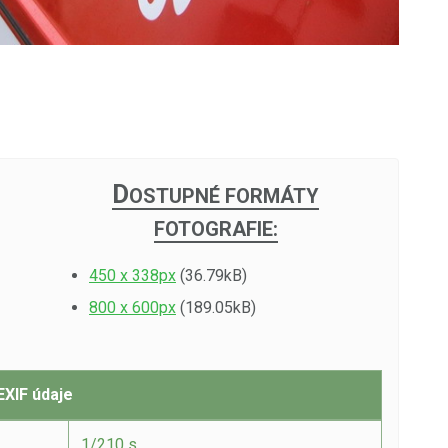
D
OSTUPNÉ FORMÁTY
FOTOGRAFIE:
450 x 338px
(36.79kB)
800 x 600px
(189.05kB)
EXIF údaje
1/210 s