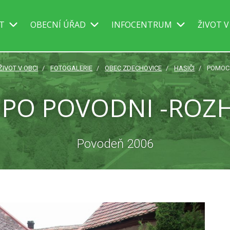
IT
OBECNÍ ÚŘAD
INFOCENTRUM
ŽIVOT V
ŽIVOT V OBCI
FOTOGALERIE
OBEC ZDECHOVICE
HASIČI
POMOC 
PO POVODNI -ROZH
Povodeň 2006