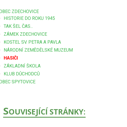
OBEC ZDECHOVICE
HISTORIE DO ROKU 1945
TAK ŠEL ČAS...
ZÁMEK ZDECHOVICE
KOSTEL SV. PETRA A PAVLA
NÁRODNÍ ZEMĚDĚLSKÉ MUZEUM
HASIČI
ZÁKLADNÍ ŠKOLA
KLUB DŮCHODCŮ
OBEC SPYTOVICE
S
OUVISEJÍCÍ STRÁNKY: