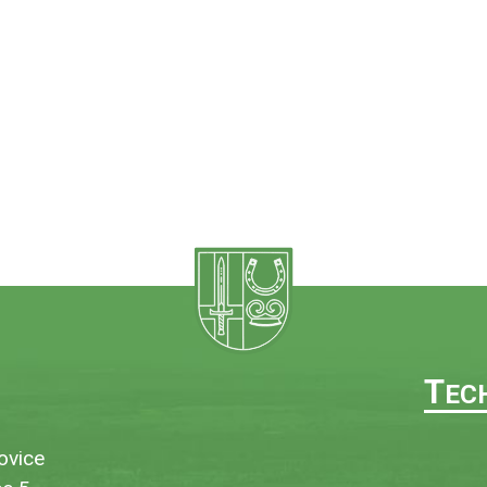
T
EC
ovice