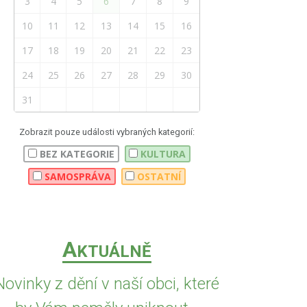
3
4
5
6
7
8
9
10
11
12
13
14
15
16
17
18
19
20
21
22
23
24
25
26
27
28
29
30
31
Zobrazit pouze události vybraných kategorií:
BEZ KATEGORIE
KULTURA
SAMOSPRÁVA
OSTATNÍ
A
KTUÁLNĚ
Novinky z dění v naší obci, které