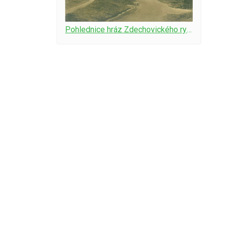
Pohlednice hráz Zdechovického rybníka cca r. 1918 líc