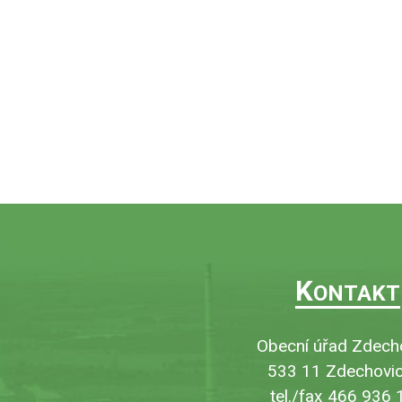
K
ONTAKT
Obecní úřad Zdech
533 11 Zdechovic
tel./fax 466 936 