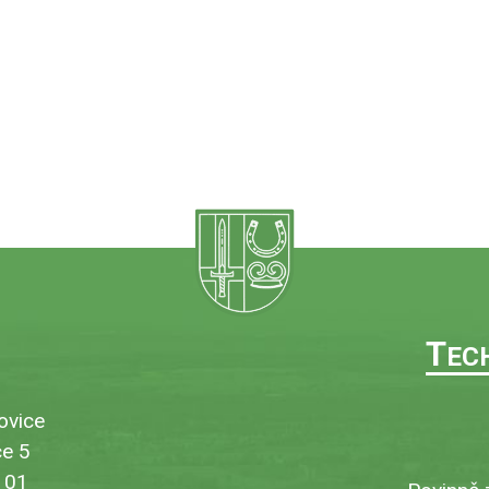
T
EC
ovice
e 5
101