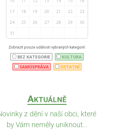
10
11
12
13
14
15
16
17
18
19
20
21
22
23
24
25
26
27
28
29
30
31
Zobrazit pouze události vybraných kategorií:
BEZ KATEGORIE
KULTURA
SAMOSPRÁVA
OSTATNÍ
A
KTUÁLNĚ
Novinky z dění v naší obci, které
by Vám neměly uniknout...