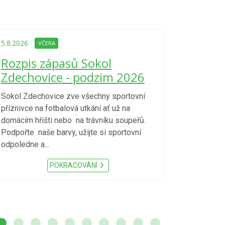
5.8.2026
VČE
Upozorně
5.8.2026
VČERA
Nařízení
Rozpis zápasů Sokol
kraje 4/
Zdechovice - podzim 2026
zvýšenéh
vzniku p
Sokol Zdechovice zve všechny sportovní
příznivce na fotbalová utkání ať už na
S ohledem na d
domácím hřišti nebo na trávníku soupeřů.
meteorologick
Podpořte naše barvy, užijte si sportovní
sucho, velmi v
odpoledne a...
zátěž, ...) up
Nařízení Pardu
POKRAČOVÁNÍ