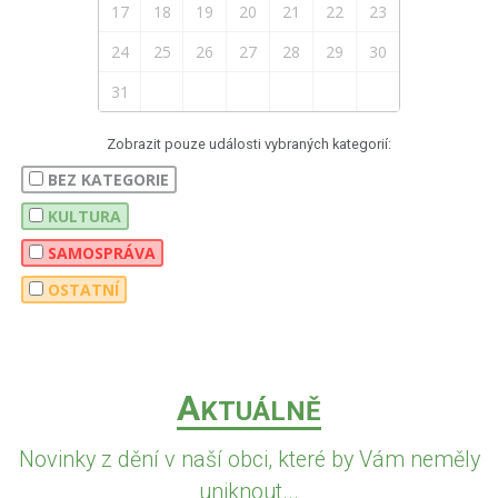
17
18
19
20
21
22
23
24
25
26
27
28
29
30
31
Zobrazit pouze události vybraných kategorií:
BEZ KATEGORIE
KULTURA
SAMOSPRÁVA
OSTATNÍ
A
KTUÁLNĚ
Novinky z dění v naší obci, které by Vám neměly
uniknout...