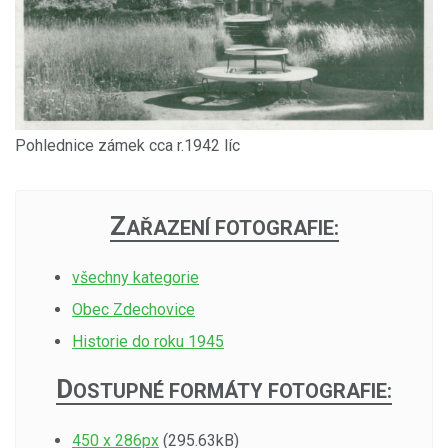
Pohlednice zámek cca r.1942 líc
Z
AŘAZENÍ FOTOGRAFIE:
všechny kategorie
Obec Zdechovice
Historie do roku 1945
D
OSTUPNÉ FORMÁTY FOTOGRAFIE:
450 x 286px
(295.63kB)