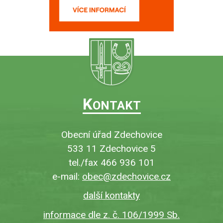
K
ONTAKT
Obecní úřad Zdechovice
533 11 Zdechovice 5
tel./fax 466 936 101
e-mail:
obec@zdechovice.cz
další kontakty
informace dle z. č. 106/1999 Sb.