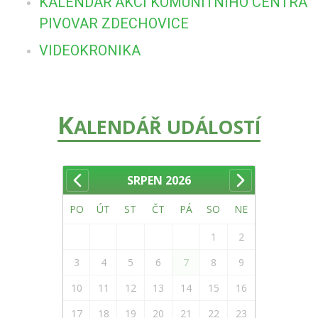
KALENDÁŘ AKCÍ KOMUNITNÍHO CENTRA
PIVOVAR ZDECHOVICE
VIDEOKRONIKA
K
ALENDÁŘ UDÁLOSTÍ
SRPEN
2026
PO
ÚT
ST
ČT
PÁ
SO
NE
1
2
3
4
5
6
7
8
9
10
11
12
13
14
15
16
17
18
19
20
21
22
23