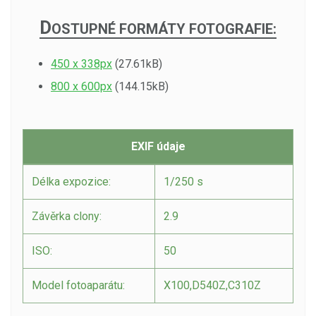
D
OSTUPNÉ FORMÁTY FOTOGRAFIE:
450 x 338px
(27.61kB)
800 x 600px
(144.15kB)
EXIF údaje
Délka expozice:
1/250 s
Závěrka clony:
2.9
ISO:
50
Model fotoaparátu:
X100,D540Z,C310Z