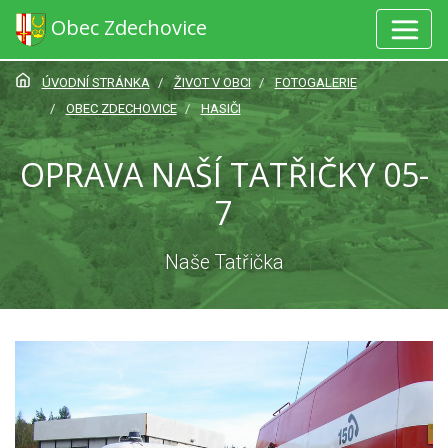
Obec Zdechovice
ÚVODNÍ STRÁNKA
ŽIVOT V OBCI
FOTOGALERIE
OBEC ZDECHOVICE
HASIČI
OPRAVA NAŠÍ TATŘIČKY 05-
7
Naše Tatřička