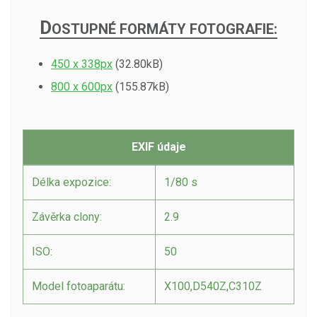
D
OSTUPNÉ FORMÁTY FOTOGRAFIE:
450 x 338px
(32.80kB)
800 x 600px
(155.87kB)
EXIF údaje
Délka expozice:
1/80 s
Závěrka clony:
2.9
ISO:
50
Model fotoaparátu:
X100,D540Z,C310Z