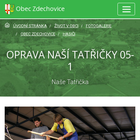
Obec Zdechovice
ÚVODNÍ STRÁNKA
ŽIVOT V OBCI
FOTOGALERIE
OBEC ZDECHOVICE
HASIČI
OPRAVA NAŠÍ TATŘIČKY 05-
1
Naše Tatřička