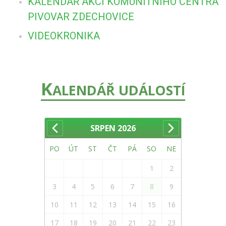
KALENDÁŘ AKCÍ KOMUNITNÍHO CENTRA
PIVOVAR ZDECHOVICE
VIDEOKRONIKA
K
ALENDÁŘ UDÁLOSTÍ
SRPEN
2026
PO
ÚT
ST
ČT
PÁ
SO
NE
1
2
3
4
5
6
7
8
9
10
11
12
13
14
15
16
17
18
19
20
21
22
23