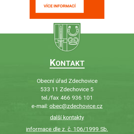
K
ONTAKT
Obecní úřad Zdechovice
533 11 Zdechovice 5
tel./fax 466 936 101
e-mail:
obec@zdechovice.cz
další kontakty
informace dle z. č. 106/1999 Sb.