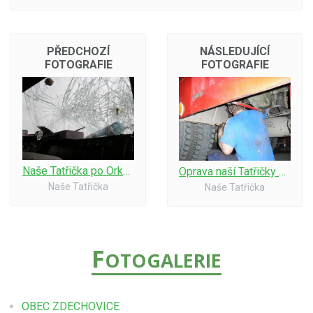
PŘEDCHOZÍ
NÁSLEDUJÍCÍ
FOTOGRAFIE
FOTOGRAFIE
Naše Tatřička po Orkánu 07-3
Oprava naší Tatřičky 05-2
Naše Tatřička
Naše Tatřička
F
OTOGALERIE
OBEC ZDECHOVICE