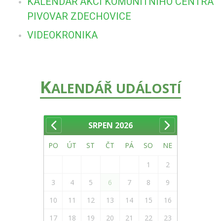
KALENDÁŘ AKCÍ KOMUNITNÍHO CENTRA
PIVOVAR ZDECHOVICE
VIDEOKRONIKA
K
ALENDÁŘ UDÁLOSTÍ
SRPEN
2026
PO
ÚT
ST
ČT
PÁ
SO
NE
1
2
3
4
5
6
7
8
9
10
11
12
13
14
15
16
17
18
19
20
21
22
23