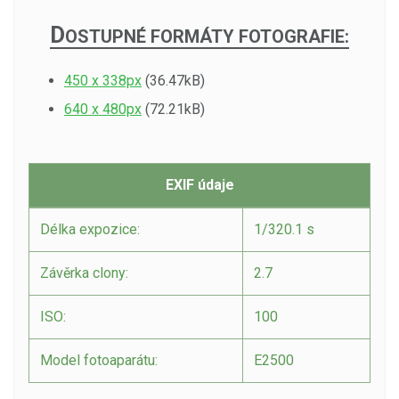
D
OSTUPNÉ FORMÁTY FOTOGRAFIE:
450 x 338px
(36.47kB)
640 x 480px
(72.21kB)
EXIF údaje
Délka expozice:
1/320.1 s
Závěrka clony:
2.7
ISO:
100
Model fotoaparátu:
E2500