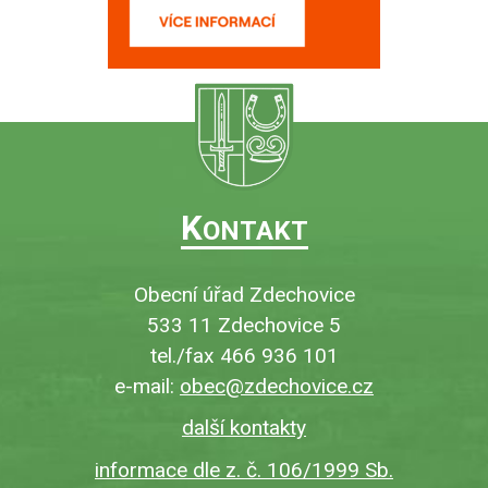
K
ONTAKT
Obecní úřad Zdechovice
533 11 Zdechovice 5
tel./fax 466 936 101
e-mail:
obec@zdechovice.cz
další kontakty
informace dle z. č. 106/1999 Sb.