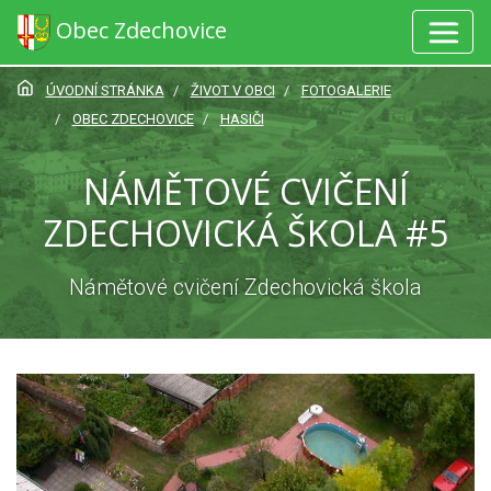
Obec Zdechovice
ÚVODNÍ STRÁNKA
ŽIVOT V OBCI
FOTOGALERIE
OBEC ZDECHOVICE
HASIČI
NÁMĚTOVÉ CVIČENÍ
ZDECHOVICKÁ ŠKOLA #5
Námětové cvičení Zdechovická škola