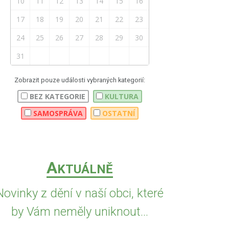
10
11
12
13
14
15
16
17
18
19
20
21
22
23
24
25
26
27
28
29
30
31
Zobrazit pouze události vybraných kategorií:
BEZ KATEGORIE
KULTURA
SAMOSPRÁVA
OSTATNÍ
A
KTUÁLNĚ
Novinky z dění v naší obci, které
by Vám neměly uniknout...