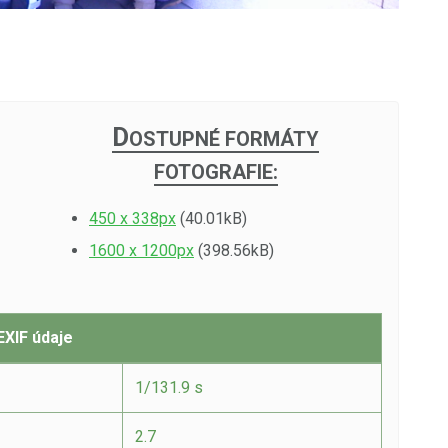
D
OSTUPNÉ FORMÁTY
FOTOGRAFIE:
450 x 338px
(40.01kB)
1600 x 1200px
(398.56kB)
EXIF údaje
1/131.9 s
2.7