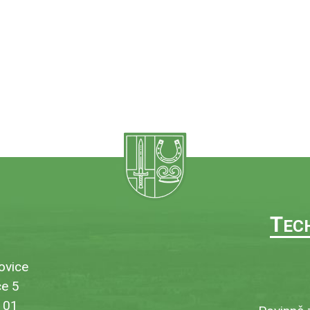
T
EC
ovice
e 5
101