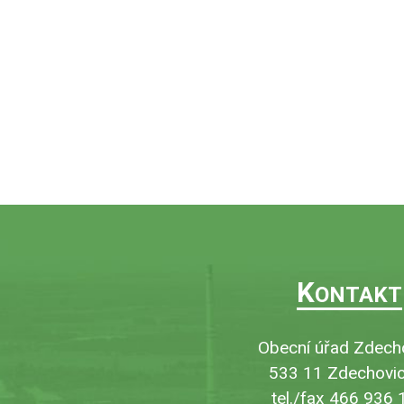
K
ONTAKT
Obecní úřad Zdech
533 11 Zdechovic
tel./fax 466 936 