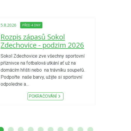
5.8.2026
PŘED
Upozorně
5.8.2026
PŘED 4 DNY
Nařízení
Rozpis zápasů Sokol
kraje 4/
Zdechovice - podzim 2026
zvýšenéh
vzniku p
Sokol Zdechovice zve všechny sportovní
příznivce na fotbalová utkání ať už na
S ohledem na d
domácím hřišti nebo na trávníku soupeřů.
meteorologick
Podpořte naše barvy, užijte si sportovní
sucho, velmi v
odpoledne a...
zátěž, ...) up
Nařízení Pardu
POKRAČOVÁNÍ