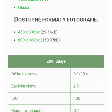
Hasiči
D
OSTUPNÉ FORMÁTY FOTOGRAFIE:
450 x 338px
(29.34kB)
800 x 600px
(150.87kB)
EXIF údaje
Délka expozice:
0.1/10 s
Závěrka clony:
2.8
ISO:
100
Model fotoaparátu:
C-1