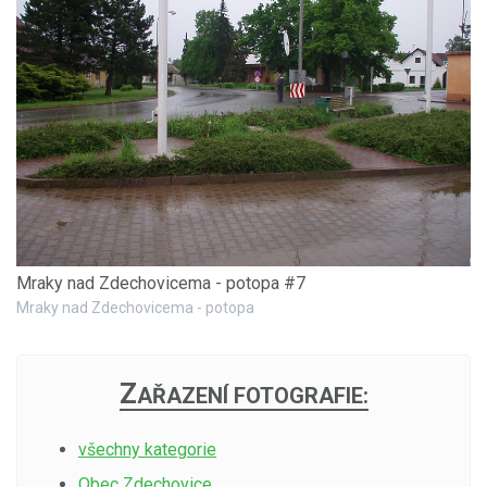
Mraky nad Zdechovicema - potopa #7
Mraky nad Zdechovicema - potopa
Z
AŘAZENÍ FOTOGRAFIE:
všechny kategorie
Obec Zdechovice