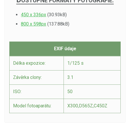
OSTUPNÉ FORMÁTY FOTOGRAFIE:
450 x 336px
(30.93kB)
800 x 598px
(137.88kB)
EXIF údaje
Délka expozice:
1/125 s
Závěrka clony:
3.1
ISO:
50
Model fotoaparátu:
X300,D565Z,C450Z