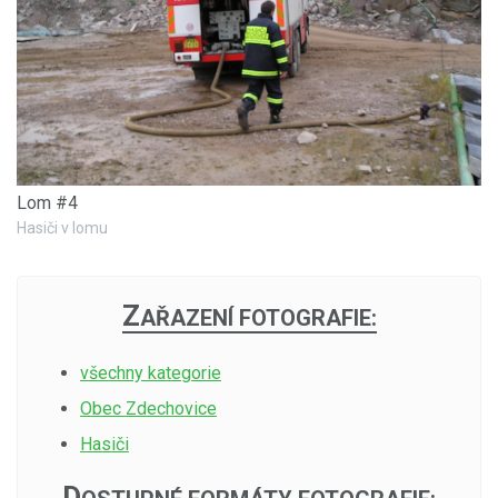
Lom #4
Hasiči v lomu
Z
AŘAZENÍ FOTOGRAFIE:
všechny kategorie
Obec Zdechovice
Hasiči
D