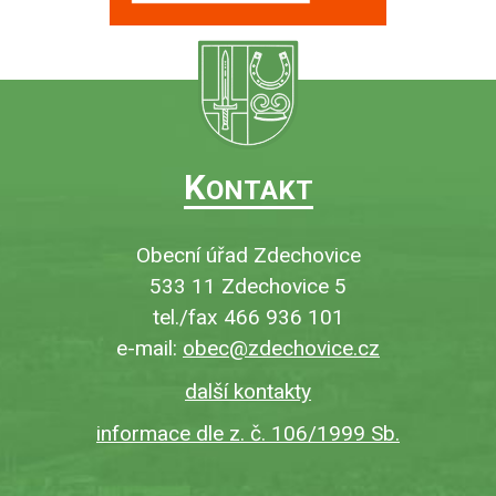
K
ONTAKT
Obecní úřad Zdechovice
533 11 Zdechovice 5
tel./fax 466 936 101
e-mail:
obec@zdechovice.cz
další kontakty
informace dle z. č. 106/1999 Sb.