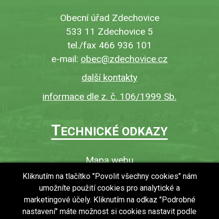
Obecní úřad Zdechovice
533 11 Zdechovice 5
tel./fax 466 936 101
e-mail:
obec@zdechovice.cz
další kontakty
informace dle z. č. 106/1999 Sb.
T
ECHNICKÉ ODKAZY
Mapa webu
O webu
Kliknutím na tlačítko "Povolit všechny cookies" nám
umožníte použití cookies pro analytické a
Povinně zveřejňované informace
marketingové účely. Kliknutím na odkaz "Podrobné
Ochrana osobních údajů (GDPR)
nastavení" máte možnost si cookies nastavit podle