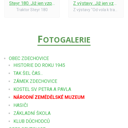
Steyr 180. Již jen vzpomínka, nyní je v Drobovicích u Čáslavi
Z výstavy...Již jen vzpomínka, nyní jsou v Drobovicích u Čáslavi
Traktor Steyr 180
Z výstavy "Od vola k traktoru"
F
OTOGALERIE
OBEC ZDECHOVICE
HISTORIE DO ROKU 1945
TAK ŠEL ČAS...
ZÁMEK ZDECHOVICE
KOSTEL SV. PETRA A PAVLA
NÁRODNÍ ZEMĚDĚLSKÉ MUZEUM
HASIČI
ZÁKLADNÍ ŠKOLA
KLUB DŮCHODCŮ