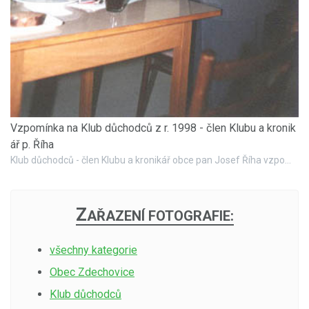
Vzpomínka na Klub důchodců z r. 1998 - člen Klubu a kronik
ář p. Říha
Klub důchodců - člen Klubu a kronikář obce pan Josef Říha vzpomíná
Z
AŘAZENÍ FOTOGRAFIE:
všechny kategorie
Obec Zdechovice
Klub důchodců