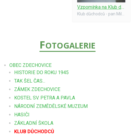
Vzpomínka na Klub důchodců z r. 1998 - pan Krajíček hraje pro radost
Klub důchodců - pan Miloslav Krajíček hraje pro radost. Rok 1998.
F
OTOGALERIE
OBEC ZDECHOVICE
HISTORIE DO ROKU 1945
TAK ŠEL ČAS...
ZÁMEK ZDECHOVICE
KOSTEL SV. PETRA A PAVLA
NÁRODNÍ ZEMĚDĚLSKÉ MUZEUM
HASIČI
ZÁKLADNÍ ŠKOLA
KLUB DŮCHODCŮ