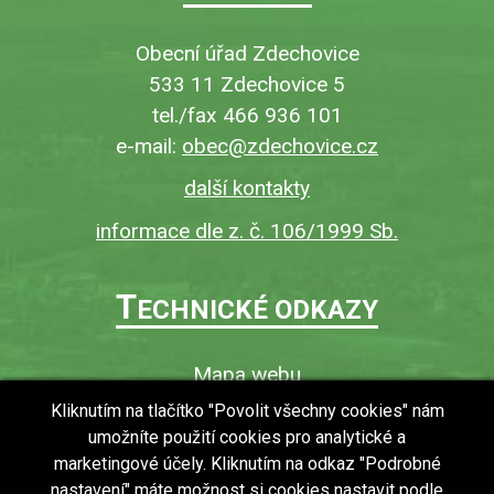
Obecní úřad Zdechovice
533 11 Zdechovice 5
tel./fax 466 936 101
e-mail:
obec@zdechovice.cz
další kontakty
informace dle z. č. 106/1999 Sb.
T
ECHNICKÉ ODKAZY
Mapa webu
O webu
Kliknutím na tlačítko "Povolit všechny cookies" nám
umožníte použití cookies pro analytické a
Povinně zveřejňované informace
marketingové účely. Kliknutím na odkaz "Podrobné
Ochrana osobních údajů (GDPR)
nastavení" máte možnost si cookies nastavit podle