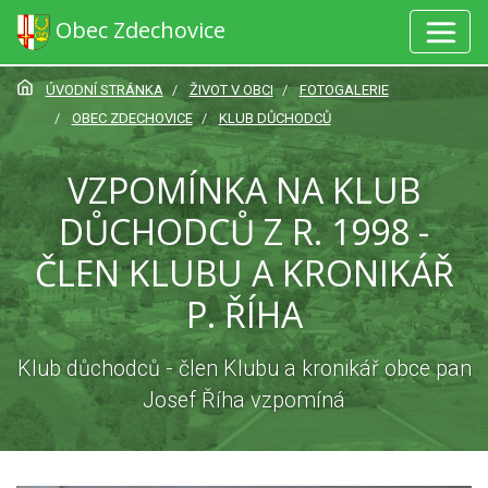
Obec Zdechovice
ÚVODNÍ STRÁNKA
ŽIVOT V OBCI
FOTOGALERIE
OBEC ZDECHOVICE
KLUB DŮCHODCŮ
VZPOMÍNKA NA KLUB
DŮCHODCŮ Z R. 1998 -
ČLEN KLUBU A KRONIKÁŘ
P. ŘÍHA
Klub důchodců - člen Klubu a kronikář obce pan
Josef Říha vzpomíná