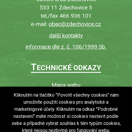
533 11 Zdechovice 5
tel./fax 466 936 101
e-mail:
obec@zdechovice.cz
další kontakty
informace dle z. č. 106/1999 Sb.
T
ECHNICKÉ ODKAZY
Mapa webu
O webu
Kliknutím na tlačítko "Povolit všechny cookies" nám
umožníte použití cookies pro analytické a
Povinně zveřejňované informace
marketingové účely. Kliknutím na odkaz "Podrobné
Ochrana osobních údajů (GDPR)
nastavení" máte možnost si cookies nastavit podle
Vyhledávání
sebe a případně vybrat souhlas k těm typům cookies,
které nejsou nezbytné pro fungování webu.