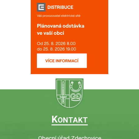
K
ONTAKT
Obecní úřad Zdechovice