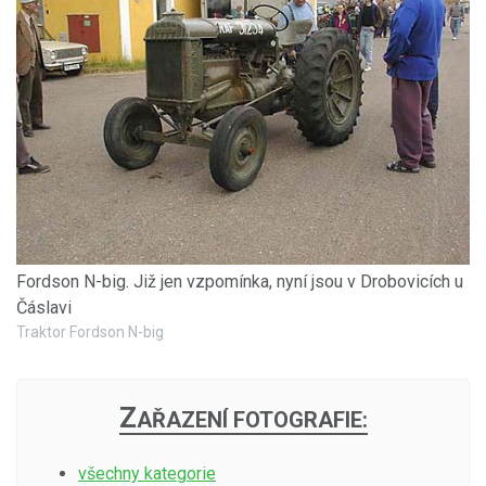
Fordson N-big. Již jen vzpomínka, nyní jsou v Drobovicích u
Čáslavi
Traktor Fordson N-big
Z
AŘAZENÍ FOTOGRAFIE:
všechny kategorie