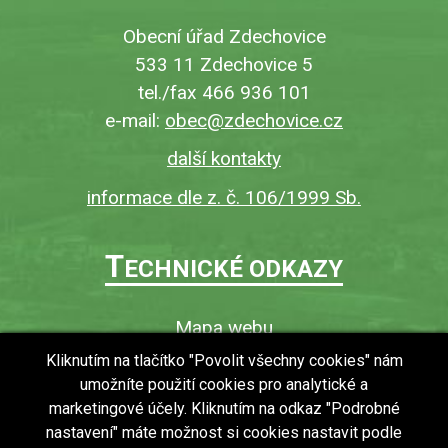
Obecní úřad Zdechovice
533 11 Zdechovice 5
tel./fax 466 936 101
e-mail:
obec@zdechovice.cz
další kontakty
informace dle z. č. 106/1999 Sb.
T
ECHNICKÉ ODKAZY
Mapa webu
O webu
Kliknutím na tlačítko "Povolit všechny cookies" nám
umožníte použití cookies pro analytické a
Povinně zveřejňované informace
marketingové účely. Kliknutím na odkaz "Podrobné
Ochrana osobních údajů (GDPR)
nastavení" máte možnost si cookies nastavit podle