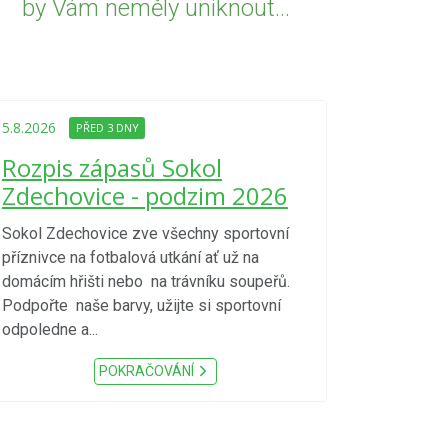
by Vám neměly uniknout...
5.8.2026
PŘED
Upozorně
5.8.2026
PŘED 3 DNY
Nařízení
Rozpis zápasů Sokol
kraje 4/
Zdechovice - podzim 2026
zvýšenéh
vzniku p
Sokol Zdechovice zve všechny sportovní
příznivce na fotbalová utkání ať už na
S ohledem na d
domácím hřišti nebo na trávníku soupeřů.
meteorologick
Podpořte naše barvy, užijte si sportovní
sucho, velmi v
odpoledne a...
zátěž, ...) up
Nařízení Pardu
POKRAČOVÁNÍ