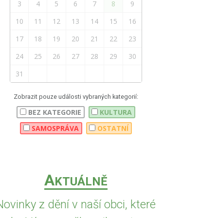
3
4
5
6
7
8
9
10
11
12
13
14
15
16
17
18
19
20
21
22
23
24
25
26
27
28
29
30
31
Zobrazit pouze události vybraných kategorií:
BEZ KATEGORIE
KULTURA
SAMOSPRÁVA
OSTATNÍ
A
KTUÁLNĚ
Novinky z dění v naší obci, které