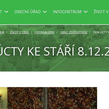
IT
OBECNÍ ÚŘAD
INFOCENTRUM
ŽIVOT V
NKA
ŽIVOT V OBCI
FOTOGALERIE
OBEC ZDECHOVICE
DEN ÚCTY K
CTY KE STÁŘÍ 8.12.