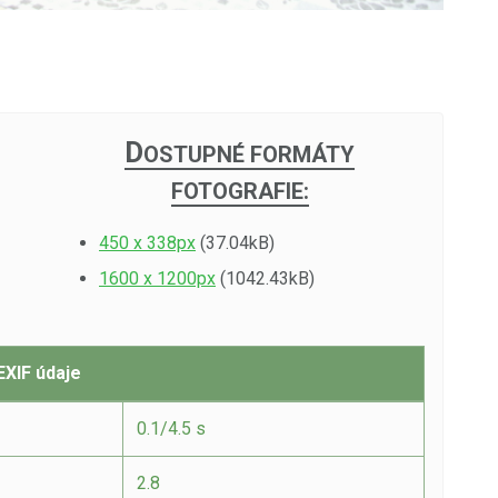
D
OSTUPNÉ FORMÁTY
FOTOGRAFIE:
450 x 338px
(37.04kB)
1600 x 1200px
(1042.43kB)
EXIF údaje
0.1/4.5 s
2.8