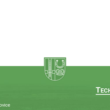
T
EC
ovice