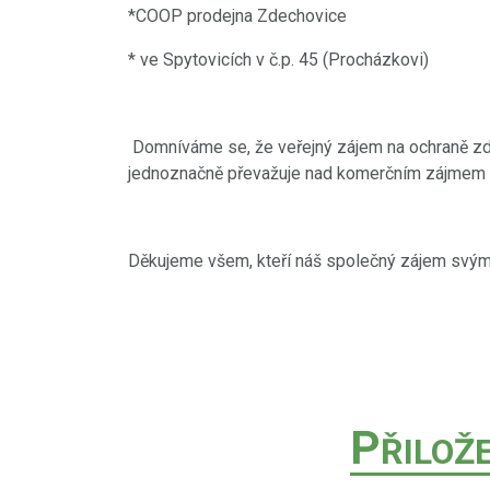
*COOP prodejna Zdechovice
* ve Spytovicích v č.p. 45 (Procházkovi)
Domníváme se, že veřejný zájem na ochraně zdr
jednoznačně převažuje nad komerčním zájmem na
Děkujeme všem, kteří náš společný zájem svý
P
ŘILOŽ