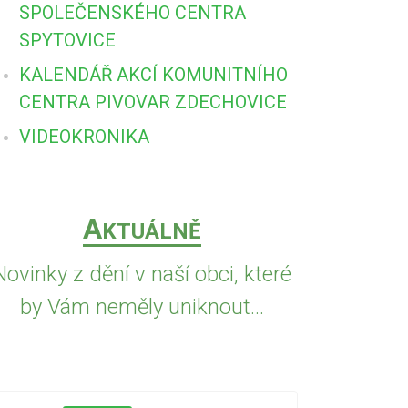
SPOLEČENSKÉHO CENTRA
SPYTOVICE
KALENDÁŘ AKCÍ KOMUNITNÍHO
CENTRA PIVOVAR ZDECHOVICE
VIDEOKRONIKA
A
KTUÁLNĚ
Novinky z dění v naší obci, které
by Vám neměly uniknout...
5.8.2026
PŘED