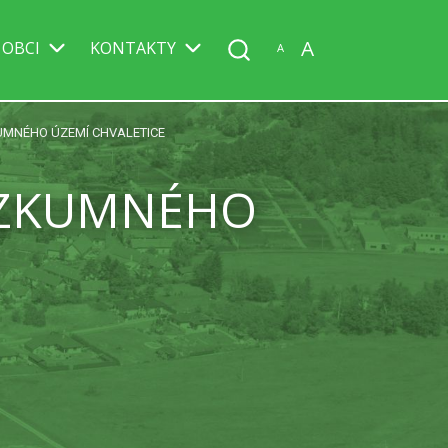
A
 OBCI
KONTAKTY
A
KUMNÉHO ÚZEMÍ CHVALETICE
RŮZKUMNÉHO