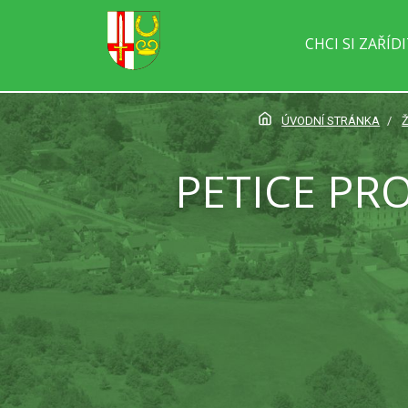
CHCI SI ZAŘÍD
ÚVODNÍ STRÁNKA
Ž
PETICE PR