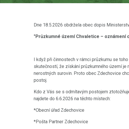
Dne 18.5.2026 obdržela obec dopis Ministerstva
"Průzkumné území Chvaletice – oznámení o z
I když při činnostech v rámci průzkumu se toho z
skutečností, že získání průzkumného území je ne
nerostných surovin. Proto obec Zdechovice ch
postoj.
Kdo z Vás se s odmítavým postojem ztotožňuje, 
najdete do 6.6.2026 na těchto místech:
*Obecní úřad Zdechovice
*Pošta Partner Zdechovice