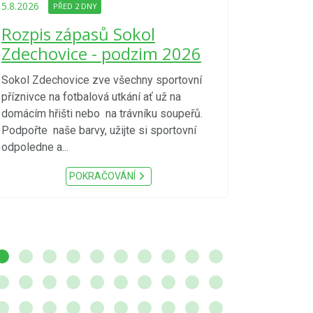
Upozorně
5.8.2026
PŘED 2 DNY
Nařízení
Rozpis zápasů Sokol
kraje 4/
Zdechovice - podzim 2026
zvýšenéh
vzniku p
Sokol Zdechovice zve všechny sportovní
příznivce na fotbalová utkání ať už na
S ohledem na d
domácím hřišti nebo na trávníku soupeřů.
meteorologick
Podpořte naše barvy, užijte si sportovní
sucho, velmi v
odpoledne a...
zátěž, ...) up
Nařízení Pardu
POKRAČOVÁNÍ