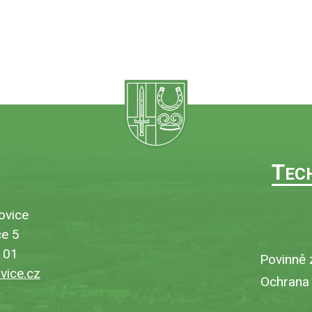
T
EC
ovice
e 5
101
Povinně 
ice.cz
Ochrana