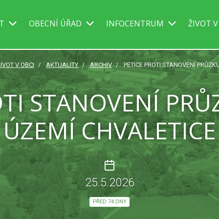
IT
OBECNÍ ÚŘAD
INFOCENTRUM
ŽIVOT V
IVOT V OBCI
AKTUALITY
ARCHIV
PETICE PROTI STANOVENÍ PRŮZ
OTI STANOVENÍ P
ÚZEMÍ CHVALETICE
25.5.2026
PŘED 74 DNY