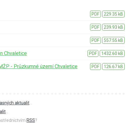
PDF
229.35 kB
PDF
239.93 kB
PDF
557.55 kB
n Chvaletice
PDF
1432.60 kB
í MŽP - Průzkumné území Chvaletice
PDF
126.67 kB
asných aktualit
...
lit
...
rostřednictvím
RSS
?