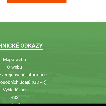
HNICKÉ ODKAZY
Mapa webu
O webu
zveřejňované informace
 osobních údajů (GDPR)
Vyhledávání
RSS
iérový přístup v obci