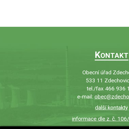
K
ONTAKT
Obecní úřad Zdech
533 11 Zdechovic
tel./fax 466 936 
e-mail:
obec@zdechov
další kontakty
informace dle z. č. 106