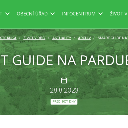
IT
OBECNÍ ÚŘAD
INFOCENTRUM
ŽIVOT V
 STRÁNKA
ŽIVOT V OBCI
AKTUALITY
ARCHIV
SMART GUIDE NA
T GUIDE NA PARDU
28.8.2023
PŘED 1074 DNY