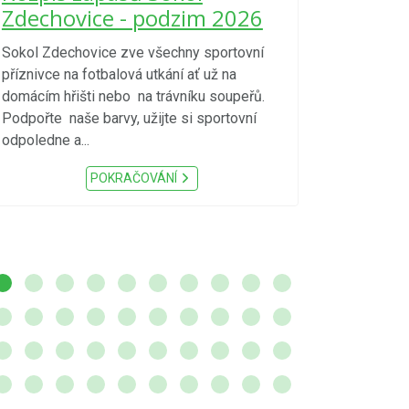
kraje 4/
Zdechovice - podzim 2026
zvýšenéh
vzniku p
Sokol Zdechovice zve všechny sportovní
příznivce na fotbalová utkání ať už na
S ohledem na d
domácím hřišti nebo na trávníku soupeřů.
meteorologick
Podpořte naše barvy, užijte si sportovní
sucho, velmi v
odpoledne a...
zátěž, ...) up
Nařízení Pardu
POKRAČOVÁNÍ