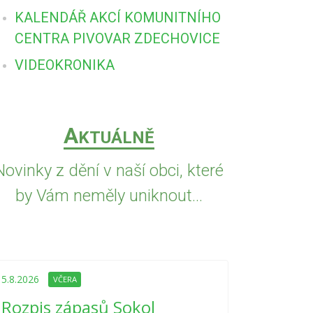
KALENDÁŘ AKCÍ KOMUNITNÍHO
CENTRA PIVOVAR ZDECHOVICE
VIDEOKRONIKA
A
KTUÁLNĚ
Novinky z dění v naší obci, které
by Vám neměly uniknout...
5.8.2026
VČE
Upozorně
5.8.2026
VČERA
Nařízení
Rozpis zápasů Sokol