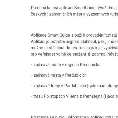
Pardubicko má aplikaci SmartGuide. Využitím ap
českých i zahraničních měst a významných turist
Aplikace Smart Guide slouží k provádění turistů
Aplikaci je potřeba nejprve stáhnout, pak ji můž
možné si stáhnout do telefonu a pak jej využívat
pro veřejnost volně ke stažení, tj. zdarma. Návšt
- zajímavá místa v regionu Pardubicko
- zajímavá místa v Pardubicích,
- zajímavé trasy v Pardubicích (i jako audiotrasy
- trasu Po stopách Viléma z Pernštejna (i jako 
Postupně se budou informace v aplikaci rozšiřo