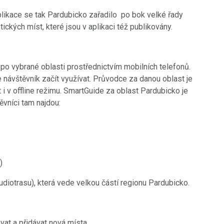
likace se tak Pardubicko zařadilo po bok velké řady
ických míst, které jsou v aplikaci též publikovány.
 po vybrané oblasti prostřednictvím mobilních telefonů.
e návštěvník začít využívat. Průvodce za danou oblast je
 i v offline režimu. SmartGuide za oblast Pardubicko je
ěvníci tam najdou:
)
audiotrasu), která vede velkou částí regionu Pardubicko.
vat a přidávat nová místa.