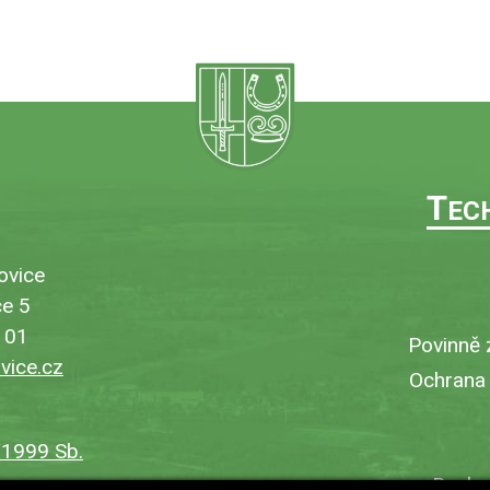
T
EC
ovice
e 5
101
Povinně 
ice.cz
Ochrana
/1999 Sb.
Bezbar