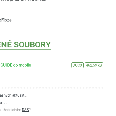
příloze.
ENÉ SOUBORY
T GUIDE do mobilu
DOCX
462.59 kB
asných aktualit
...
lit
...
rostřednictvím
RSS
?