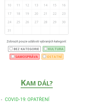
10
11
12
13
14
15
16
17
18
19
20
21
22
23
24
25
26
27
28
29
30
31
Zobrazit pouze události vybraných kategorií:
BEZ KATEGORIE
KULTURA
SAMOSPRÁVA
OSTATNÍ
K
AM DÁL?
COVID-19: OPATŘENÍ