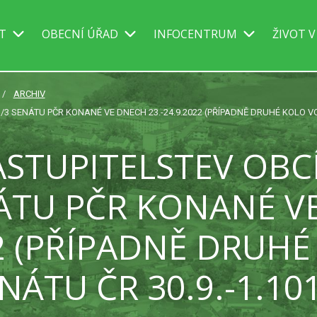
IT
OBECNÍ ÚŘAD
INFOCENTRUM
ŽIVOT V
ARCHIV
3 SENÁTU PČR KONANÉ VE DNECH 23.-24.9.2022 (PŘÍPADNĚ DRUHÉ KOLO VOL
STUPITELSTEV OBC
NÁTU PČR KONANÉ V
22 (PŘÍPADNĚ DRUH
NÁTU ČR 30.9.-1.101