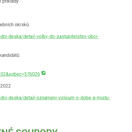
 příklady:
lebních okrsků:
dni-deska/detail-volby-do-zastupitelstev-obci-
 kandidátů
302&xobec=576026
 2022
edni-deska/detail-oznameni-volicum-o-dobe-a-mistu-