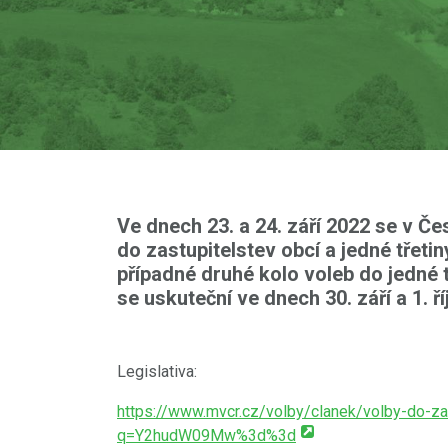
Ve dnech
23. a 24. září 2022
se v Čes
do zastupitelstev obcí
a
jedné třeti
případné
druhé kolo voleb do jedné 
se uskuteční ve dnech 30. září a 1. ř
Legislativa:
https://www.mvcr.cz/volby/clanek/volby-do-za
q=Y2hudW09Mw%3d%3d