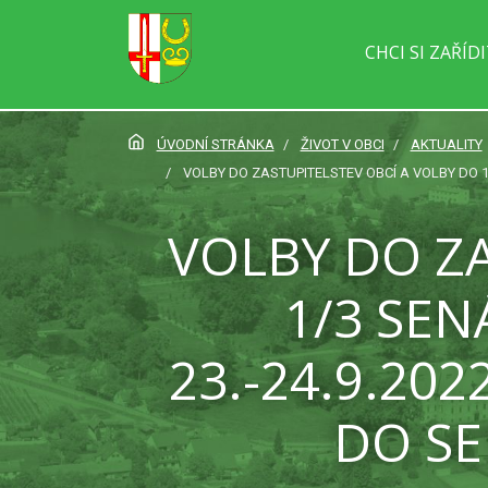
CHCI SI ZAŘÍD
ÚVODNÍ STRÁNKA
ŽIVOT V OBCI
AKTUALITY
VOLBY DO ZASTUPITELSTEV OBCÍ A VOLBY DO 1/
VOLBY DO ZA
1/3 SE
23.-24.9.20
DO SE