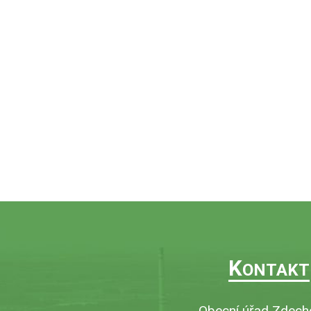
K
ONTAKT
Obecní úřad Zdech