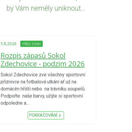
by Vám neměly uniknout...
5.8.2026
PŘED
Upozorně
5.8.2026
PŘED 3 DNY
Nařízení
Rozpis zápasů Sokol
kraje 4/
Zdechovice - podzim 2026
zvýšenéh
vzniku p
Sokol Zdechovice zve všechny sportovní
příznivce na fotbalová utkání ať už na
S ohledem na d
domácím hřišti nebo na trávníku soupeřů.
meteorologick
Podpořte naše barvy, užijte si sportovní
sucho, velmi v
odpoledne a...
zátěž, ...) up
Nařízení Pardu
POKRAČOVÁNÍ