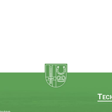
T
EC
ovice