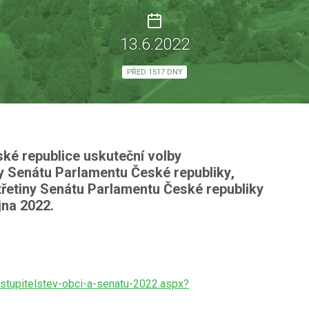
13.6.2022
PŘED 1517 DNY
ké republice uskuteční
volby
ny Senátu Parlamentu České republiky
,
třetiny Senátu Parlamentu České republiky
íjna 2022
.
stupitelstev-obci-a-senatu-2022.aspx?