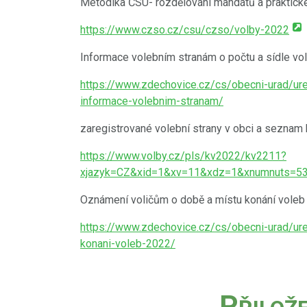
Metodika ČSÚ- rozdělování mandátů a praktické
https://www.czso.cz/csu/czso/volby-2022
Informace volebním stranám o počtu a sídle vo
https://www.zdechovice.cz/cs/obecni-urad/ure
informace-volebnim-stranam/
zaregistrované volební strany v obci a seznam
https://www.volby.cz/pls/kv2022/kv2211?
xjazyk=CZ&xid=1&xv=11&xdz=1&xnumnuts=5
Oznámení voličům o době a místu konání voleb
https://www.zdechovice.cz/cs/obecni-urad/ur
konani-voleb-2022/
P