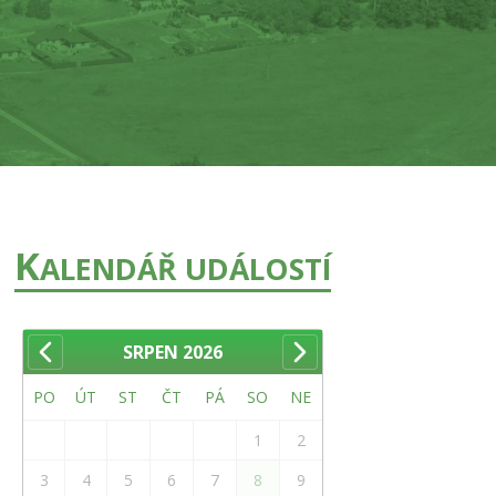
K
ALENDÁŘ UDÁLOSTÍ
SRPEN
2026
PO
ÚT
ST
ČT
PÁ
SO
NE
1
2
3
4
5
6
7
8
9