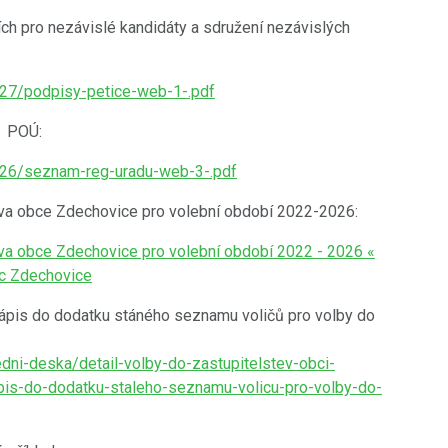
ch pro nezávislé kandidáty a sdružení nezávislých
27/podpisy-petice-web-1-.pdf
u POÚ:
226/seznam-reg-uradu-web-3-.pdf
tva obce Zdechovice pro volební období 2022-2026:
va obce Zdechovice pro volební období 2022 - 2026 «
ec Zdechovice
zápis do dodatku stáného seznamu voličů pro volby do
dni-deska/detail-volby-do-zastupitelstev-obci-
pis-do-dodatku-staleho-seznamu-volicu-pro-volby-do-