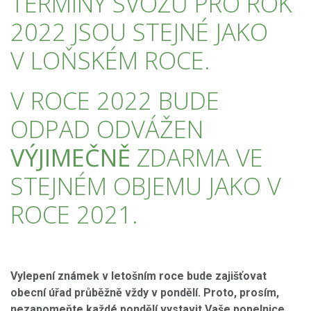
TERMÍNY SVOZŮ PRO ROK
2022 JSOU STEJNÉ JAKO
V LOŇSKÉM ROCE.
V ROCE 2022 BUDE
ODPAD ODVÁŽEN
VÝJIMEČNĚ
ZDARMA VE
STEJNÉM OBJEMU JAKO V
ROCE 2021.
Vylepení známek v letošním roce bude zajišťovat
obecní úřad průběžně vždy v pondělí. Proto, prosím,
nezapomeňte každé pondělí vystavit Vaše popelnice