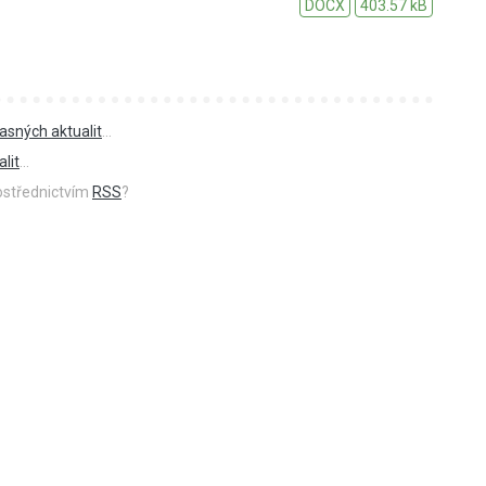
DOCX
403.57 kB
asných aktualit
...
lit
...
rostřednictvím
RSS
?