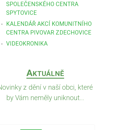
SPOLEČENSKÉHO CENTRA
SPYTOVICE
KALENDÁŘ AKCÍ KOMUNITNÍHO
CENTRA PIVOVAR ZDECHOVICE
VIDEOKRONIKA
A
KTUÁLNĚ
Novinky z dění v naší obci, které
by Vám neměly uniknout...
5.8.2026
PŘED