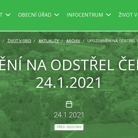
IT
OBECNÍ ÚŘAD
INFOCENTRUM
ŽIVOT V
A
ŽIVOT V OBCI
AKTUALITY
ARCHIV
UPOZORNĚNÍ NA ODSTŘEL Č
NÍ NA ODSTŘEL ČE
24.1.2021
24.1.2021
PŘED 2023 DNY