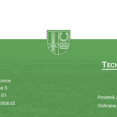
T
EC
ovice
e 5
101
Povinně 
ice.cz
Ochrana