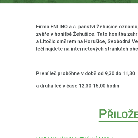
Firma ENLINO a.s. panství Žehušice oznamuj
zvěře v honitbě Žehušice. Tato honitba zahr
a Litošic směrem na Horušice, Svobodná V
lečí najdete na internetových stránkách ob
První leč proběhne v době od 9,30 do 11,30
a druhá leč
v čase 12,30-15,00 hodin
P
ŘILOŽ