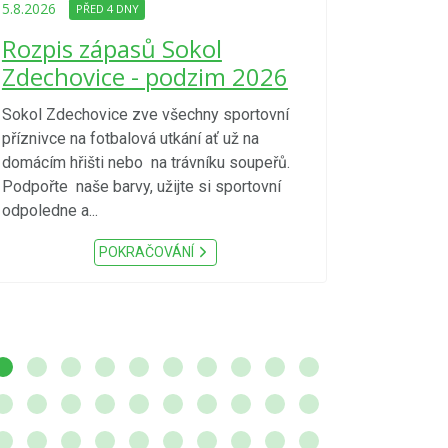
Upozorně
5.8.2026
PŘED 4 DNY
Nařízení
Rozpis zápasů Sokol
kraje 4/
Zdechovice - podzim 2026
zvýšenéh
vzniku p
Sokol Zdechovice zve všechny sportovní
příznivce na fotbalová utkání ať už na
S ohledem na d
domácím hřišti nebo na trávníku soupeřů.
meteorologick
Podpořte naše barvy, užijte si sportovní
sucho, velmi v
odpoledne a...
zátěž, ...) up
Nařízení Pardu
POKRAČOVÁNÍ