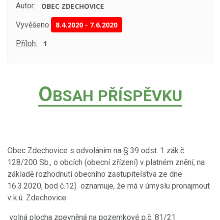
Autor:
OBEC ZDECHOVICE
Vyvěšeno
8.4.2020
-
7.6.2020
Příloh:
1
O
BSAH PŘÍSPĚVKU
Obec Zdechovice s odvoláním na § 39 odst. 1 zák.č.
128/200 Sb., o obcích (obecní zřízení) v platném znění, na
základě rozhodnutí obecního zastupitelstva ze dne
16.3.2020, bod č.12) oznamuje, že má v úmyslu pronajmout
v k.ú. Zdechovice
volná plocha zpevněná na pozemkové p.č. 81/21