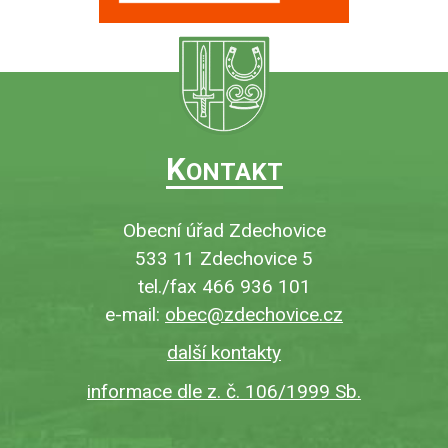
K
ONTAKT
Obecní úřad Zdechovice
533 11 Zdechovice 5
tel./fax 466 936 101
e-mail:
obec@zdechovice.cz
další kontakty
informace dle z. č. 106/1999 Sb.