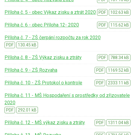
Příloha č. 5 - obec Výkaz zisku a ztrát 2020
PDF
102.63 kB
Příloha č. 6 - obec Příloha 12- 2020
PDF
115.62 kB
Příloha č. 7 - ZŠ čerpání rozpočtu za rok 2020
PDF
130.45 kB
Příloha č. 8 - ZŠ Výkaz zisku a ztráty
PDF
788.34 kB
Příloha č. 9 - ZŠ Rozvaha
PDF
1169.52 kB
Příloha č. 10 - ZŠ Protokol o kontrole
PDF
2333.11 kB
Příloha č. 11 - MŠ Hospodaření s prostředky od zřizovatele
2020
PDF
292.01 kB
Příloha č. 12 - MŠ výkaz zisku a ztráty
PDF
1311.04 kB