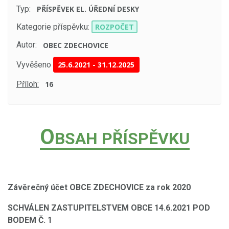
Typ:
PŘÍSPĚVEK EL. ÚŘEDNÍ DESKY
Kategorie příspěvku:
ROZPOČET
Autor:
OBEC ZDECHOVICE
Vyvěšeno
25.6.2021
-
31.12.2025
Příloh:
16
O
BSAH PŘÍSPĚVKU
Závěrečný účet OBCE ZDECHOVICE za rok 2020
SCHVÁLEN ZASTUPITELSTVEM OBCE 14.6.2021 POD
BODEM Č. 1