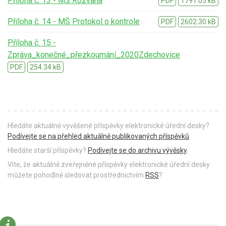
Příloha č. 13 - MŠ Rozvaha
PDF
1791.05 kB
Příloha č. 14 - MŠ Protokol o kontrole
PDF
2602.30 kB
Příloha č. 15 -
Zpráva_konečné_přezkoumání_2020Zdechovice
PDF
254.34 kB
Hledáte aktuálně vyvěšené příspěvky elektronické úřední desky?
Podívejte se na přehled aktuálně publikovaných příspěvků
.
Hledáte starší příspěvky?
Podívejte se do archivu vývěsky
.
Víte, že aktuálně zveřejněné příspěvky elektronické úřední desky
můžete pohodlně sledovat prostřednictvím
RSS
?