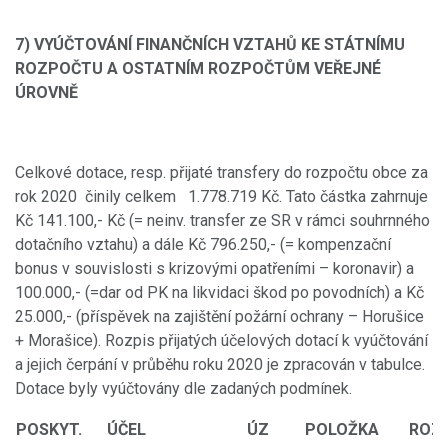
7) VYÚČTOVÁNÍ FINANČNÍCH VZTAHŮ KE STÁTNÍMU
ROZPOČTU A OSTATNÍM ROZPOČTŮM VEŘEJNÉ
ÚROVNĚ
Celkové dotace, resp. přijaté transfery do rozpočtu obce za
rok 2020 činily celkem 1.778.719 Kč. Tato částka zahrnuje
Kč 141.100,- Kč (= neinv. transfer ze SR v rámci souhrnného
dotačního vztahu) a dále Kč 796.250,- (= kompenzační
bonus v souvislosti s krizovými opatřeními – koronavir) a
100.000,- (=dar od PK na likvidaci škod po povodních) a Kč
25.000,- (příspěvek na zajištění požární ochrany – Horušice
+ Morašice). Rozpis přijatých účelových dotací k vyúčtování
a jejich čerpání v průběhu roku 2020 je zpracován v tabulce.
Dotace byly vyúčtovány dle zadaných podmínek.
POSKYT.
ÚČEL
ÚZ
POLOŽKA
ROZ