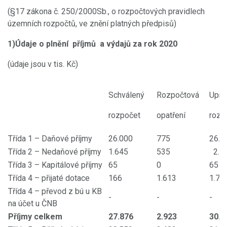
(§17 zákona č. 250/2000Sb., o rozpočtových pravidlech
územních rozpočtů, ve znění platných předpisů)
1)Údaje o plnění příjmů a výdajů za rok 2020
(údaje jsou v tis. Kč)
Schválený
Rozpočtová
Upra
rozpočet
opatření
rozp
Třída 1 – Daňové příjmy
26.000
775
26.7
Třída 2 – Nedaňové příjmy
1.645
535
2.1
Třída 3 – Kapitálové příjmy
65
0
65
Třída 4 – přijaté dotace
166
1.613
1.77
Třída 4 – převod z bú u KB
-
-
-
na účet u ČNB
Příjmy celkem
27.876
2.923
30.7