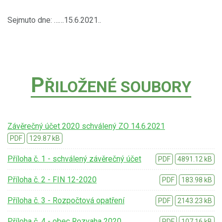
Sejmuto dne: ……15.6.2021..
P
ŘILOŽENÉ SOUBORY
Závěrečný účet 2020 schválený ZO 14.6.2021
PDF
129.87 kB
Příloha č. 1 - schválený závěrečný účet
PDF
4891.12 kB
Příloha č. 2 - FIN 12-2020
PDF
183.98 kB
Příloha č. 3 - Rozpočtová opatření
PDF
2143.23 kB
Příloha č. 4 - obec Rozvaha 2020
PDF
107.16 kB