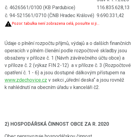
č. 4626561/0100 (KB Pardubice)
116.835.628,13
č. 94-521561/0710 (ČNB Hradec Králové)
9.690.331,42
Pozor: tabulka není zobrazena celá, posuňte si ji...
Údaje o plnění rozpočtu příjmů, výdajů a o dalších finančních
operacích v plném členění podle rozpočtové skladby jsou
obsaženy v příloze č. 1 (Návrh závěrečného účtu obce) a
v příloze č. 2 (výkaz FIN 2-12) a v příloze č. 3 (Rozpočtové
opatření č. 1 - 6) a jsou dostupné dálkovým přístupem na
www.zdechovice.cz
v sekci „úřední deska“ a jsou rovněž
k nahlédnutí na obecním úřadu v kanceláři č2.
2) HOSPODÁŘSKÁ ČINNOST OBCE ZA R. 2020
Obec neprovozuje hospodářskou činnost.