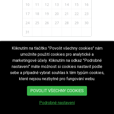
10
11
12
13
14
15
16
17
18
19
20
21
22
23
24
25
26
27
28
29
30
31
Zobrazit pouze události vybraných kategorií:
Kliknutím na tlačítko "Povolit všechny cookies" nám
BEZ KATEGORIE
umožníte použití cookies pro analytické a
KULTURA
marketingové účely. Kliknutím na odkaz "Podrobné
nastavení" máte možnost si cookies nastavit podle
SAMOSPRÁVA
sebe a případně vybrat souhlas k těm typům cookies,
OSTATNÍ
které nejsou nezbytné pro fungování webu.
POVOLIT VŠECHNY COOKIES
A
Podrobné nastavení
KTUÁLNĚ