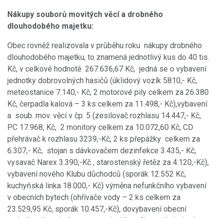
Nákupy souborů movitých věcí a drobného
dlouhodobého majetku:
Obec rovněž realizovala v průběhu roku nákupy drobného
dlouhodobého majetku, to znamená jednotlivý kus do 40 tis.
Kč, v celkové hodnotě 267.636,67 Kč, jedná se o vybavení
jednotky dobrovolných hasičů (úklidový vozík 5810,- Kč,
meteostanice 7.140,- Kč, 2 motorové pily celkem za 26.380
Kč, čerpadla kalová – 3 ks celkem za 11.498,- Kč),vybavení
a soub. mov. věcí v čp. 5 (zesilovač rozhlasu 14.447,- Kč,
PC 17.968, Kč, 2 monitory celkem za 10.072,60 Kč, CD
přehrávač k rozhlasu 3239,-Kč, 2 ks přepážky celkem za
6.307,- Kč, stojan s dávkovačem dezinfekce 3.435,- Kč,
vysavač Narex 3.390,-Kč , starostenský řetěz za 4.120,-Kč),
vybavení nového Klubu důchodců (sporák 12.552 Kč,
kuchyňská linka 18.000,- Kč) výměna nefunkčního vybavení
v obecních bytech (ohřívače vody – 2 ks celkem za
23.529,95 Kč, sporák 10.457,-Kč), dovybavení obecní