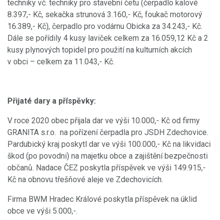
techniky vč. techniky pro stavební četu (čerpadlo kalové
8.397,- Kč, sekačka strunová 3.160,- Kč, foukač motorový
16.389,- Kč), čerpadlo pro vodárnu Obicka za 34.243,- Kč.
Dále se pořídily 4 kusy laviček celkem za 16.059,12 Kč a 2
kusy plynových topidel pro použití na kulturních akcích
v obci – celkem za 11.043,- Kč.
Přijaté dary a příspěvky:
V roce 2020 obec přijala dar ve výši 10.000,- Kč od firmy
GRANITA s.r.o. na pořízení čerpadla pro JSDH Zdechovice.
Pardubický kraj poskytl dar ve výši 100.000,- Kč na likvidaci
škod (po povodni) na majetku obce a zajištění bezpečnosti
občanů. Nadace ČEZ poskytla příspěvek ve výši 149.915,-
Kč na obnovu třešňové aleje ve Zdechovicích.
Firma BWM Hradec Králové poskytla příspěvek na úklid
obce ve výši 5.000,-.