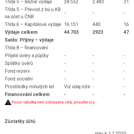
Třída 5 – Běžné výdaje
28.552
2.483
31.0
Třída 5 – Převod z bú u KB
-
-
-
na účet u ČNB
Třída 6 – Kapitálové výdaje
16.151
440
16.5
Výdaje celkem
44.703
2923
47.6
Saldo: Příjmy – výdaje
Třída 8 – financování
Přijaté úvěry a půjčky
-
-
-
Splátky úvěrů
-
-
-
Fond rezerv
-
-
-
Fond sociální
-
-
-
Prostředky minulých let
Viz údaj níže
-
-
Financování celkem
-
-
-
Pozor: tabulka není zobrazena celá, posuňte si ji...
Zůstatky účtů
stav k 1.1.2020