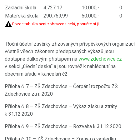
Základní škola
4.727,17
10.000,-
0
Mateřská škola
290.759,99
50.000,-
0
Pozor: tabulka není zobrazena celá, posuňte si ji...
Roční účetní závěrky zřizovaných příspěvkových organizací
včetně všech zákonem předepsaných výkazů jsou
dostupné dálkovým přístupem na
www.zdechovice.cz
v sekci „úřední deska“ a jsou rovněž k nahlédnutí na
obecním úřadu v kanceláři č2.
Příloha č. 7 – ZŠ Zdechovice – Čerpání rozpočtu ZŠ
Zdechovice za r. 2020
Příloha č. 8 – ZŠ Zdechovice – Výkaz zisku a ztráty
k 31.12.2020
Příloha č. 9 – ZŠ Zdechovice – Rozvaha k 31.12.2020
Příloha č. 10 – ZŠ Zdechovice – Zpráva o výsledku