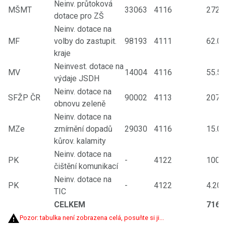
Neinv. průtoková
MŠMT
33063
4116
272.5
dotace pro ZŠ
Neinv. dotace na
MF
volby do zastupit.
98193
4111
62.00
kraje
Neinvest. dotace na
MV
14004
4116
55.51
výdaje JSDH
Neinv. dotace na
SFŽP ČR
90002
4113
207.0
obnovu zeleně
Neinv. dotace na
MZe
zmírnění dopadů
29030
4116
15.00
kůrov. kalamity
Neinv. dotace na
PK
-
4122
100.0
čištění komunikací
Neinv. dotace na
PK
-
4122
4.201
TIC
CELKEM
716.3
Pozor: tabulka není zobrazena celá, posuňte si ji...