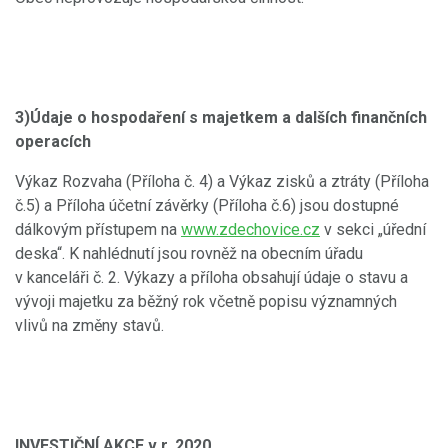
3)Údaje o hospodaření s majetkem a dalších finančních
operacích
Výkaz Rozvaha (Příloha č. 4) a Výkaz zisků a ztráty (Příloha
č.5) a Příloha účetní závěrky (Příloha č.6) jsou dostupné
dálkovým přístupem na
www.zdechovice.cz
v sekci „úřední
deska“. K nahlédnutí jsou rovněž na obecním úřadu
v kanceláři č. 2. Výkazy a příloha obsahují údaje o stavu a
vývoji majetku za běžný rok včetně popisu významných
vlivů na změny stavů.
INVESTIČNÍ AKCE v r. 2020