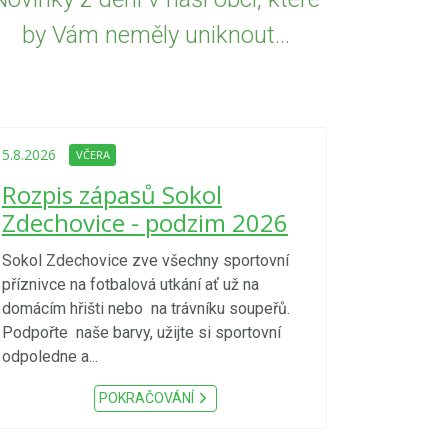
by Vám neměly uniknout...
5.8.2026
VČE
Upozorně
5.8.2026
VČERA
Nařízení
Rozpis zápasů Sokol
kraje 4/
Zdechovice - podzim 2026
zvýšenéh
vzniku p
Sokol Zdechovice zve všechny sportovní
příznivce na fotbalová utkání ať už na
S ohledem na d
domácím hřišti nebo na trávníku soupeřů.
meteorologick
Podpořte naše barvy, užijte si sportovní
sucho, velmi v
odpoledne a...
zátěž, ...) up
Nařízení Pardu
POKRAČOVÁNÍ