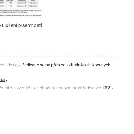
 uložení písemnosti
řední desky?
Podívejte se na přehled aktuálně publikovaných
ěsky
.
 úřední desky můžete pohodlně sledovat prostřednictvím
RSS
?