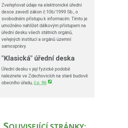
Zveřejňovat údaje na elektronické úřední
desce zavedl zákon č.106/1999 Sb., o
svobodném přístupu k informacím. Tímto je
umožněno nahlížet dálkovým přístupem na
úřední desku všech státních orgánů,
veřejných institucí a orgánů územní
samosprávy.
"Klasická" úřední deska
Úřední desku v její fyzické podobě
naleznete ve Zdechovicích na staré budově
obecního úřadu,
č.p. 96
.
S
OUVISEJÍCÍ STRÁNKY: