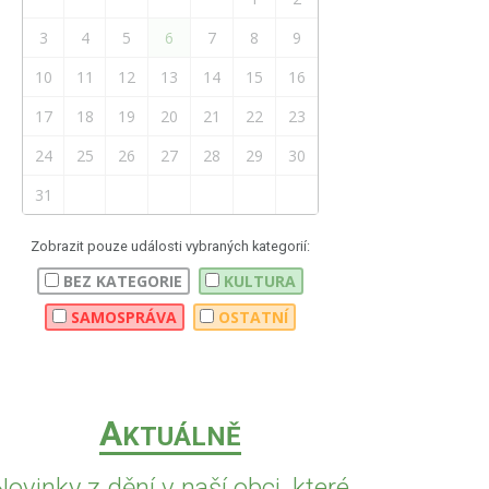
3
4
5
6
7
8
9
10
11
12
13
14
15
16
17
18
19
20
21
22
23
24
25
26
27
28
29
30
31
Zobrazit pouze události vybraných kategorií:
BEZ KATEGORIE
KULTURA
SAMOSPRÁVA
OSTATNÍ
A
KTUÁLNĚ
Novinky z dění v naší obci, které