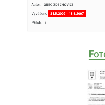
Autor:
OBEC ZDECHOVICE
Vyvěšeno
31.5.2007
-
18.6.2007
Příloh:
1
F
OT