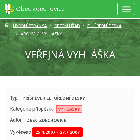
Obec Zdechovice
ÚVODNÍ STRÁNKA
OBECNÍ ÚŘAD
EL. ÚŘEDNÍ DESKA
ARCHIV
VYHLÁŠKY
VEŘEJNÁ VYHLÁŠKA
Typ:
PŘÍSPĚVEK EL. ÚŘEDNÍ DESKY
Kategorie příspěvku:
VYHLÁŠKY
Autor:
OBEC ZDECHOVICE
Vyvěšeno
25.4.2007
-
27.7.2007