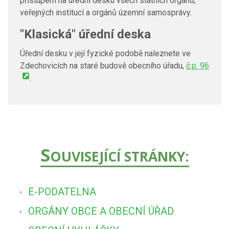
přístupem na úřední desku všech státních orgánů,
veřejných institucí a orgánů územní samosprávy.
"Klasická" úřední deska
Úřední desku v její fyzické podobě naleznete ve
Zdechovicích na staré budově obecního úřadu,
č.p. 96
.
S
OUVISEJÍCÍ STRÁNKY:
E-PODATELNA
ORGÁNY OBCE A OBECNÍ ÚŘAD