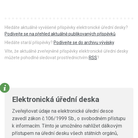
Hledáte aktuálně vyvěšené příspěvky elektronické úřední desky?
Podívejte se na přehled aktuálně publikovaných příspěvků
.
Hledáte starší příspěvky?
Podívejte se do archivu vývěsky
.
Víte, že aktuálně zveřejněné příspěvky elektronické úřední desky
můžete pohodlně sledovat prostřednictvím
RSS
?
Elektronická úřední deska
Zveřejňovat údaje na elektronické úřední desce
zavedl zákon č.106/1999 Sb., o svobodném přístupu
k informacím. Tímto je umožněno nahlížet dálkovým
přístupem na úřední desku všech státních orgánů,