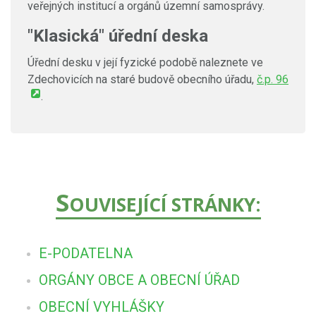
veřejných institucí a orgánů územní samosprávy.
"Klasická" úřední deska
Úřední desku v její fyzické podobě naleznete ve
Zdechovicích na staré budově obecního úřadu,
č.p. 96
.
S
OUVISEJÍCÍ STRÁNKY:
E-PODATELNA
ORGÁNY OBCE A OBECNÍ ÚŘAD
OBECNÍ VYHLÁŠKY