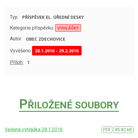
Typ:
PŘÍSPĚVEK EL. ÚŘEDNÍ DESKY
Kategorie příspěvku:
VYHLÁŠKY
Autor:
OBEC ZDECHOVICE
Vyvěšeno
28.1.2016
-
29.2.2016
Příloh:
1
P
ŘILOŽENÉ SOUBORY
Veřejná vyhláška 28.1.2016
PDF
85.82 kB