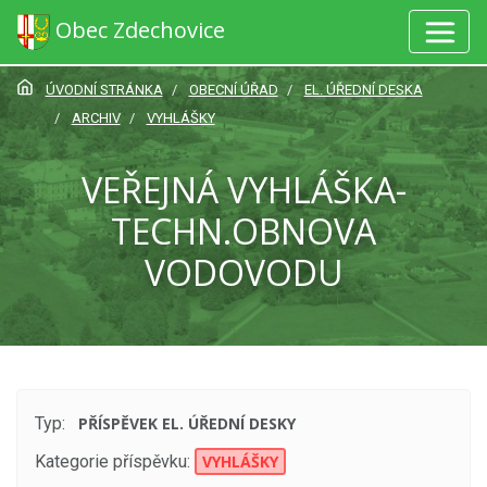
Obec Zdechovice
ÚVODNÍ STRÁNKA
OBECNÍ ÚŘAD
EL. ÚŘEDNÍ DESKA
ARCHIV
VYHLÁŠKY
VEŘEJNÁ VYHLÁŠKA-
TECHN.OBNOVA
VODOVODU
Typ:
PŘÍSPĚVEK EL. ÚŘEDNÍ DESKY
Kategorie příspěvku:
VYHLÁŠKY