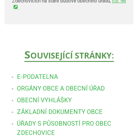
Zdechovicích na staré budově obecního úřadu,
č.p. 96
.
S
OUVISEJÍCÍ STRÁNKY:
E-PODATELNA
ORGÁNY OBCE A OBECNÍ ÚŘAD
OBECNÍ VYHLÁŠKY
ZÁKLADNÍ DOKUMENTY OBCE
ÚŘADY S PŮSOBNOSTÍ PRO OBEC
ZDECHOVICE