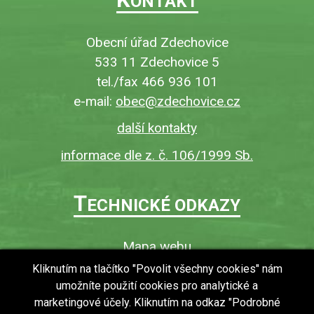
ONTAKT
Obecní úřad Zdechovice
533 11 Zdechovice 5
tel./fax 466 936 101
e-mail:
obec@zdechovice.cz
další kontakty
informace dle z. č. 106/1999 Sb.
T
ECHNICKÉ ODKAZY
Mapa webu
O webu
Kliknutím na tlačítko "Povolit všechny cookies" nám
umožníte použití cookies pro analytické a
Povinně zveřejňované informace
marketingové účely. Kliknutím na odkaz "Podrobné
Ochrana osobních údajů (GDPR)