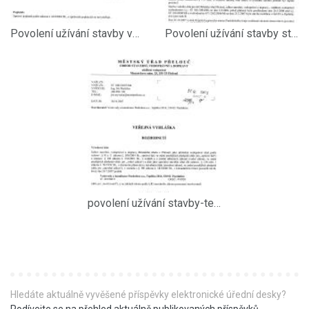
Povolení užívání stavby vod.díla str.3
Povolení užívání stavby str.2
povolení užívání stavby-tech.obnova vodo¨vodu Přelouč, řad B - str.1
Hledáte aktuálně vyvěšené příspěvky elektronické úřední desky?
Podívejte se na přehled aktuálně publikovaných příspěvků
.