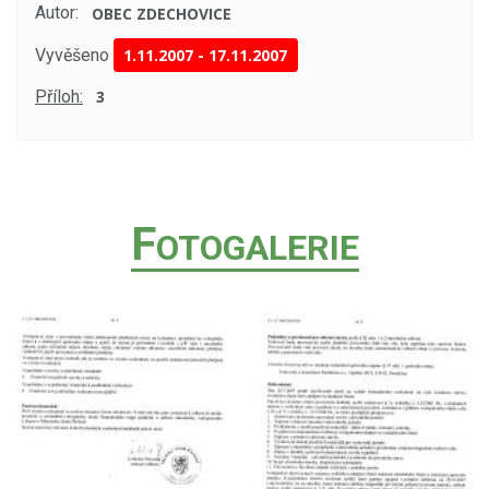
Autor:
OBEC ZDECHOVICE
Vyvěšeno
1.11.2007
-
17.11.2007
Příloh:
3
F
OTOGALERIE