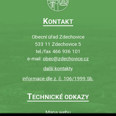
K
ONTAKT
Obecní úřad Zdechovice
533 11 Zdechovice 5
tel./fax 466 936 101
e-mail:
obec@zdechovice.cz
další kontakty
informace dle z. č. 106/1999 Sb.
T
ECHNICKÉ ODKAZY
Mapa webu