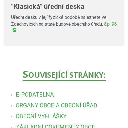
"Klasická" úřední deska
Úřední desku v její fyzické podobě naleznete ve
Zdechovicích na staré budově obecního úřadu,
č.p. 96
.
S
OUVISEJÍCÍ STRÁNKY:
E-PODATELNA
ORGÁNY OBCE A OBECNÍ ÚŘAD
OBECNÍ VYHLÁŠKY
ZÁKLADNÍ DOKUMENTY OBCE