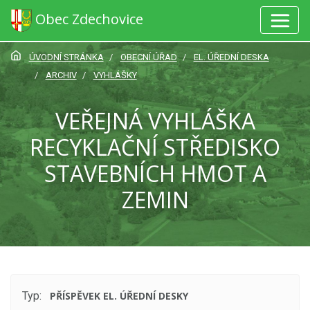
Obec Zdechovice
ÚVODNÍ STRÁNKA
OBECNÍ ÚŘAD
EL. ÚŘEDNÍ DESKA
ARCHIV
VYHLÁŠKY
VEŘEJNÁ VYHLÁŠKA
RECYKLAČNÍ STŘEDISKO
STAVEBNÍCH HMOT A
ZEMIN
Typ:
PŘÍSPĚVEK EL. ÚŘEDNÍ DESKY