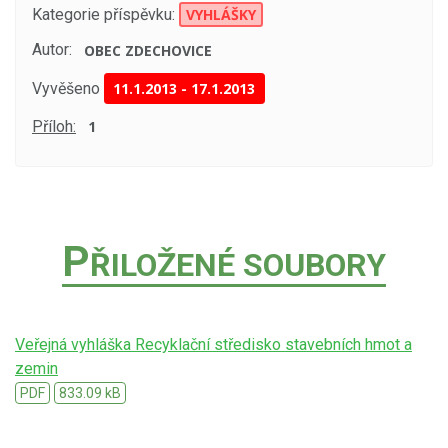
Kategorie příspěvku:
VYHLÁŠKY
Autor:
OBEC ZDECHOVICE
Vyvěšeno
11.1.2013
-
17.1.2013
Příloh:
1
P
ŘILOŽENÉ SOUBORY
Veřejná vyhláška Recyklační středisko stavebních hmot a
zemin
PDF
833.09 kB