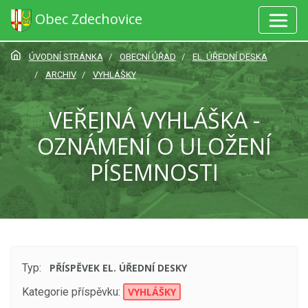
Obec Zdechovice
ÚVODNÍ STRÁNKA
OBECNÍ ÚŘAD
EL. ÚŘEDNÍ DESKA
ARCHIV
VYHLÁŠKY
VEŘEJNÁ VYHLÁŠKA -
OZNÁMENÍ O ULOŽENÍ
PÍSEMNOSTI
Typ:
PŘÍSPĚVEK EL. ÚŘEDNÍ DESKY
Kategorie příspěvku:
VYHLÁŠKY