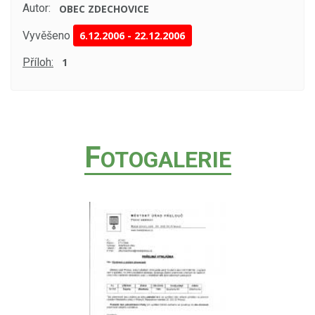
Autor:
OBEC ZDECHOVICE
Vyvěšeno
6.12.2006
-
22.12.2006
Příloh:
1
F
OTOGALERIE