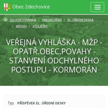
Obec Zdechovice
ÚVODNÍ STRÁNKA
OBECNÍ ÚŘAD
EL. ÚŘEDNÍ DESKA
ARCHIV
VYHLÁŠKY
VEŘEJNÁ VYHLÁŠKA - MŽP -
OPATŘ.OBEC.POVAHY -
STANVENÍ ODCHYLNÉHO
POSTUPU - KORMORÁN
Typ:
PŘÍSPĚVEK EL. ÚŘEDNÍ DESKY