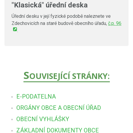
"Klasická" úřední deska
Úřední desku v její fyzické podobě naleznete ve
Zdechovicích na staré budově obecního úřadu,
č.p. 96
.
S
OUVISEJÍCÍ STRÁNKY:
E-PODATELNA
ORGÁNY OBCE A OBECNÍ ÚŘAD
OBECNÍ VYHLÁŠKY
ZÁKLADNÍ DOKUMENTY OBCE