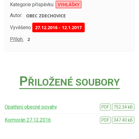
Kategorie příspěvku:
VYHLÁŠKY
Autor:
OBEC ZDECHOVICE
Vyvěšeno
27.12.2016
-
12.1.2017
Příloh:
2
P
ŘILOŽENÉ SOUBORY
Opatření obecné povahy
PDF
752.34 kB
Kormorán 27.12.2016
PDF
347.40 kB