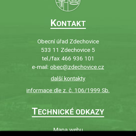
K
ONTAKT
Obecní úřad Zdechovice
533 11 Zdechovice 5
tel./fax 466 936 101
e-mail:
obec@zdechovice.cz
další kontakty
informace dle z. č. 106/1999 Sb.
T
ECHNICKÉ ODKAZY
Mapa webu