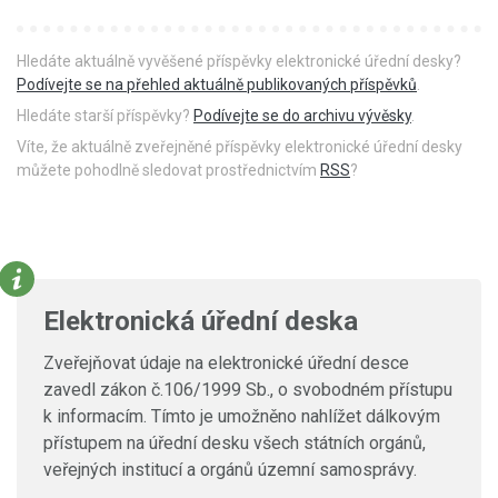
Hledáte aktuálně vyvěšené příspěvky elektronické úřední desky?
Podívejte se na přehled aktuálně publikovaných příspěvků
.
Hledáte starší příspěvky?
Podívejte se do archivu vývěsky
.
Víte, že aktuálně zveřejněné příspěvky elektronické úřední desky
můžete pohodlně sledovat prostřednictvím
RSS
?
Elektronická úřední deska
Zveřejňovat údaje na elektronické úřední desce
zavedl zákon č.106/1999 Sb., o svobodném přístupu
k informacím. Tímto je umožněno nahlížet dálkovým
přístupem na úřední desku všech státních orgánů,
veřejných institucí a orgánů územní samosprávy.