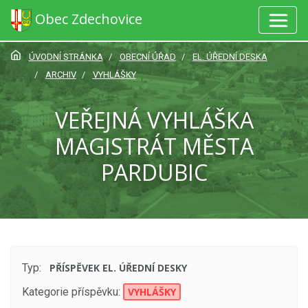
Obec Zdechovice
ÚVODNÍ STRÁNKA
OBECNÍ ÚŘAD
EL. ÚŘEDNÍ DESKA
ARCHIV
VYHLÁŠKY
VEŘEJNÁ VYHLÁŠKA
MAGISTRÁT MĚSTA
PARDUBIC
Typ:
PŘÍSPĚVEK EL. ÚŘEDNÍ DESKY
Kategorie příspěvku:
VYHLÁŠKY