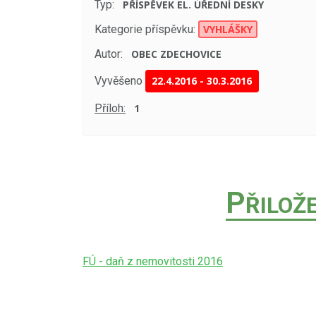
Typ:
PŘÍSPĚVEK EL. ÚŘEDNÍ DESKY
Kategorie příspěvku:
VYHLÁŠKY
Autor:
OBEC ZDECHOVICE
Vyvěšeno
22.4.2016
-
30.3.2016
Příloh:
1
P
ŘILOŽ
FÚ - daň z nemovitosti 2016