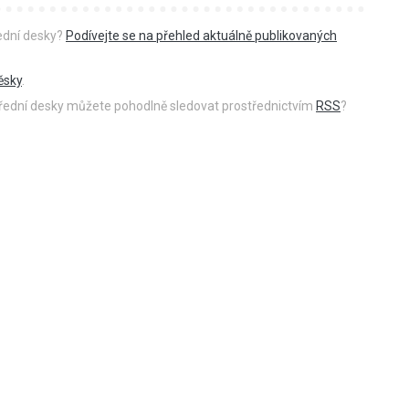
řední desky?
Podívejte se na přehled aktuálně publikovaných
ěsky
.
 úřední desky můžete pohodlně sledovat prostřednictvím
RSS
?