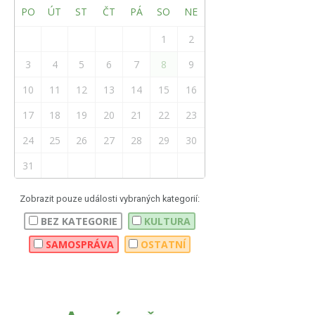
PO
ÚT
ST
ČT
PÁ
SO
NE
1
2
3
4
5
6
7
8
9
10
11
12
13
14
15
16
17
18
19
20
21
22
23
24
25
26
27
28
29
30
31
Zobrazit pouze události vybraných kategorií:
BEZ KATEGORIE
KULTURA
SAMOSPRÁVA
OSTATNÍ