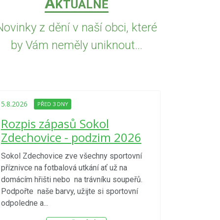
A
KTUÁLNĚ
Novinky z dění v naší obci, které
by Vám neměly uniknout...
5.8.2026
PŘED
Upozorně
5.8.2026
PŘED 3 DNY
Nařízení
Rozpis zápasů Sokol
kraje 4/
Zdechovice - podzim 2026
zvýšenéh
vzniku p
Sokol Zdechovice zve všechny sportovní
příznivce na fotbalová utkání ať už na
S ohledem na d
domácím hřišti nebo na trávníku soupeřů.
meteorologick
Podpořte naše barvy, užijte si sportovní
sucho, velmi v
odpoledne a...
zátěž, ...) up