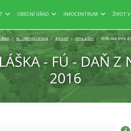
IT
OBECNÍ ÚŘAD
INFOCENTRUM
ŽIVOT V
 ÚŘAD
EL. ÚŘEDNÍ DESKA
ARCHIV
VYHLÁŠKY
VEŘEJNÁ VYHLÁŠK
LÁŠKA - FÚ - DAŇ Z
2016