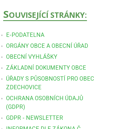
S
OUVISEJÍCÍ STRÁNKY:
E-PODATELNA
ORGÁNY OBCE A OBECNÍ ÚŘAD
OBECNÍ VYHLÁŠKY
ZÁKLADNÍ DOKUMENTY OBCE
ÚŘADY S PŮSOBNOSTÍ PRO OBEC
ZDECHOVICE
OCHRANA OSOBNÍCH ÚDAJŮ
(GDPR)
GDPR - NEWSLETTER
INFORMACE DLE ZÁKONA Č.