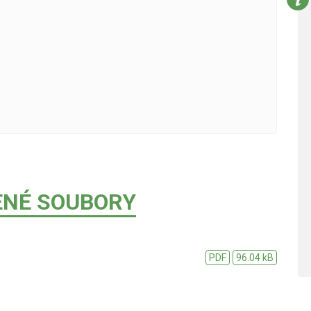
ENÉ SOUBORY
PDF
96.04 kB