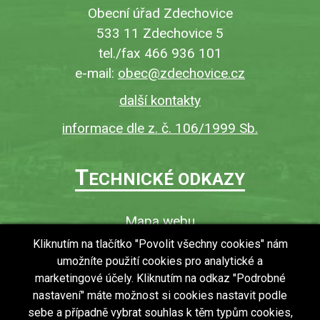
Obecní úřad Zdechovice
533 11 Zdechovice 5
tel./fax 466 936 101
e-mail:
obec@zdechovice.cz
další kontakty
informace dle z. č. 106/1999 Sb.
T
ECHNICKÉ ODKAZY
Mapa webu
O webu
Kliknutím na tlačítko "Povolit všechny cookies" nám
umožníte použití cookies pro analytické a
Povinně zveřejňované informace
marketingové účely. Kliknutím na odkaz "Podrobné
Ochrana osobních údajů (GDPR)
nastavení" máte možnost si cookies nastavit podle
Vyhledávání
sebe a případně vybrat souhlas k těm typům cookies,