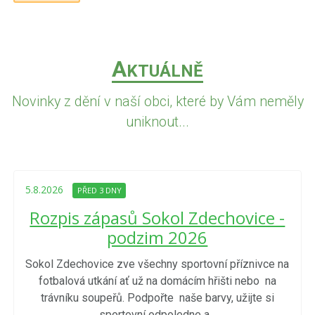
A
KTUÁLNĚ
Novinky z dění v naší obci, které by Vám neměly
uniknout...
5.8.2026
PŘED 3 DNY
Rozpis zápasů Sokol Zdechovice -
podzim 2026
Sokol Zdechovice zve všechny sportovní příznivce na
fotbalová utkání ať už na domácím hřišti nebo na
trávníku soupeřů. Podpořte naše barvy, užijte si
sportovní odpoledne a...