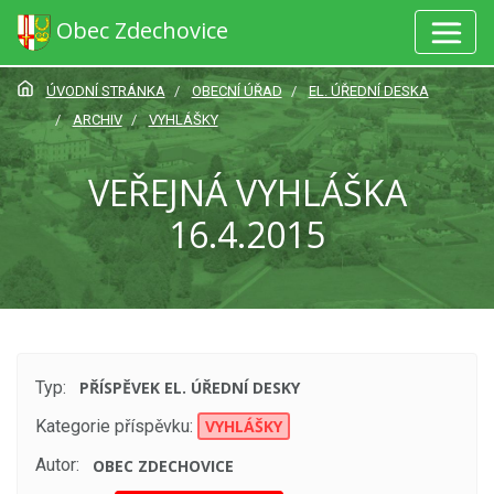
Obec Zdechovice
ÚVODNÍ STRÁNKA
OBECNÍ ÚŘAD
EL. ÚŘEDNÍ DESKA
ARCHIV
VYHLÁŠKY
VEŘEJNÁ VYHLÁŠKA
16.4.2015
Typ:
PŘÍSPĚVEK EL. ÚŘEDNÍ DESKY
Kategorie příspěvku:
VYHLÁŠKY
Autor:
OBEC ZDECHOVICE