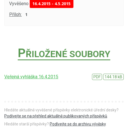
Vyvěšeno
16.4.2015
-
4.5.2015
Příloh:
1
P
ŘILOŽENÉ SOUBORY
Veřejná vyhláška 16.4.2015
PDF
144.18 kB
Hledáte aktuálně vyvěšené příspěvky elektronické úřední desky?
Podívejte se na přehled aktuálně publikovaných příspěvků
.
Hledáte starší příspěvky?
Podívejte se do archivu vývěsky
.