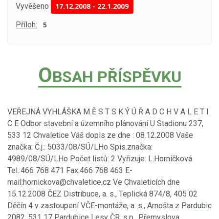
Vyvěšeno
17.12.2008
-
22.1.2009
Příloh:
5
O
BSAH PŘÍSPĚVKU
VEŘEJNÁ VYHLÁŠKA M Ě S T S K Ý Ú Ř A D C H V A L E T I
C E Odbor stavební a územního plánování U Stadionu 237,
533 12 Chvaletice Váš dopis ze dne : 08.12.2008 Vaše
značka: Č.j.: 5033/08/SÚ/LHo Spis.značka:
4989/08/SÚ/LHo Počet listů: 2 Vyřizuje: L.Horníčková
Tel.:466 768 471 Fax:466 768 463 E-
mail:hornickova@chvaletice.cz Ve Chvaleticích dne
15.12.2008 ČEZ Distribuce, a. s., Teplická 874/8, 405 02
Děčín 4 v zastoupení VČE-montáže, a. s., Arnošta z Pardubic
2082, 531 17 Pardubice Lesy ČR, s.p., Přemyslova