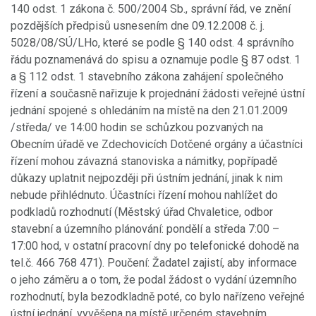
140 odst. 1 zákona č. 500/2004 Sb., správní řád, ve znění
pozdějších předpisů usnesením dne 09.12.2008 č. j.
5028/08/SÚ/LHo, které se podle § 140 odst. 4 správního
řádu poznamenává do spisu a oznamuje podle § 87 odst. 1
a § 112 odst. 1 stavebního zákona zahájení společného
řízení a současně nařizuje k projednání žádosti veřejné ústní
jednání spojené s ohledáním na místě na den 21.01.2009
/středa/ ve 14:00 hodin se schůzkou pozvaných na
Obecním úřadě ve Zdechovicích Dotčené orgány a účastníci
řízení mohou závazná stanoviska a námitky, popřípadě
důkazy uplatnit nejpozději při ústním jednání, jinak k nim
nebude přihlédnuto. Účastníci řízení mohou nahlížet do
podkladů rozhodnutí (Městský úřad Chvaletice, odbor
stavební a územního plánování: pondělí a středa 7:00 –
17:00 hod, v ostatní pracovní dny po telefonické dohodě na
tel.č. 466 768 471). Poučení: Žadatel zajistí, aby informace
o jeho záměru a o tom, že podal žádost o vydání územního
rozhodnutí, byla bezodkladně poté, co bylo nařízeno veřejné
ústní jednání, vyvěšena na místě určeném stavebním