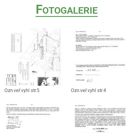
F
OTOGALERIE
Ozn.veř.vyhl str.5
Ozn.veř.vyhl str.4