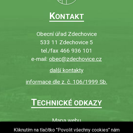
K
ONTAKT
Obecní úřad Zdechovice
533 11 Zdechovice 5
tel./fax 466 936 101
e-mail:
obec@zdechovice.cz
další kontakty
informace dle z. č. 106/1999 Sb.
T
ECHNICKÉ ODKAZY
Mapa webu
O webu
Kliknutím na tlačítko "Povolit všechny cookies" nám