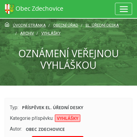
Obec Zdechovice
ÚVODNÍ STRÁNKA
OBECNÍ ÚŘAD
EL. ÚŘEDNÍ DESKA
ARCHIV
VYHLÁŠKY
OZNÁMENÍ VEŘEJNOU
VYHLÁŠKOU
Typ:
PŘÍSPĚVEK EL. ÚŘEDNÍ DESKY
Kategorie příspěvku:
VYHLÁŠKY
Autor:
OBEC ZDECHOVICE