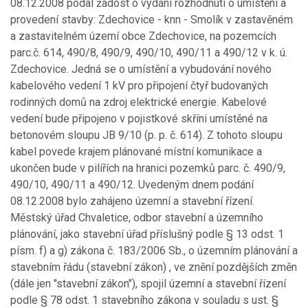
08.12.2008 podal žádost o vydání rozhodnutí o umístění a
provedení stavby: Zdechovice - knn - Smolík v zastavěném
a zastavitelném území obce Zdechovice, na pozemcích
parc.č. 614, 490/8, 490/9, 490/10, 490/11 a 490/12 v k. ú.
Zdechovice. Jedná se o umístění a vybudování nového
kabelového vedení 1 kV pro připojení čtyř budovaných
rodinných domů na zdroj elektrické energie. Kabelové
vedení bude připojeno v pojistkové skříni umístěné na
betonovém sloupu JB 9/10 (p. p. č. 614). Z tohoto sloupu
kabel povede krajem plánované místní komunikace a
ukončen bude v pilířích na hranici pozemků parc. č. 490/9,
490/10, 490/11 a 490/12. Uvedeným dnem podání
08.12.2008 bylo zahájeno územní a stavební řízení.
Městský úřad Chvaletice, odbor stavební a územního
plánování, jako stavební úřad příslušný podle § 13 odst. 1
písm. f) a g) zákona č. 183/2006 Sb., o územním plánování a
stavebním řádu (stavební zákon) , ve znění pozdějších změn
(dále jen "stavební zákon"), spojil územní a stavební řízení
podle § 78 odst. 1 stavebního zákona v souladu s ust. §