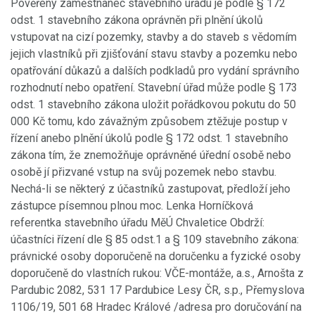
Pověřený zaměstnanec stavebního úřadu je podle § 172
odst. 1 stavebního zákona oprávněn při plnění úkolů
vstupovat na cizí pozemky, stavby a do staveb s vědomím
jejich vlastníků při zjišťování stavu stavby a pozemku nebo
opatřování důkazů a dalších podkladů pro vydání správního
rozhodnutí nebo opatření. Stavební úřad může podle § 173
odst. 1 stavebního zákona uložit pořádkovou pokutu do 50
000 Kč tomu, kdo závažným způsobem ztěžuje postup v
řízení anebo plnění úkolů podle § 172 odst. 1 stavebního
zákona tím, že znemožňuje oprávněné úřední osobě nebo
osobě jí přizvané vstup na svůj pozemek nebo stavbu.
Nechá-li se některý z účastníků zastupovat, předloží jeho
zástupce písemnou plnou moc. Lenka Horníčková
referentka stavebního úřadu MěÚ Chvaletice Obdrží:
účastníci řízení dle § 85 odst.1 a § 109 stavebního zákona:
právnické osoby doporučeně na doručenku a fyzické osoby
doporučeně do vlastních rukou: VČE-montáže, a.s., Arnošta z
Pardubic 2082, 531 17 Pardubice Lesy ČR, s.p., Přemyslova
1106/19, 501 68 Hradec Králové /adresa pro doručování na