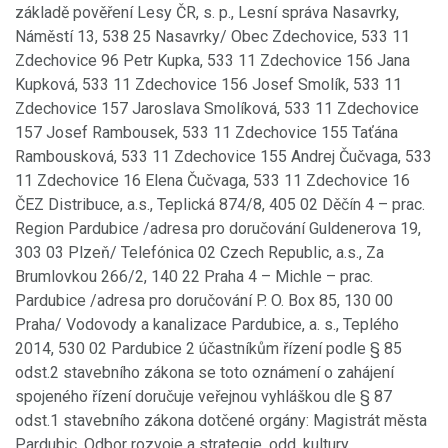
základě pověření Lesy ČR, s. p., Lesní správa Nasavrky,
Náměstí 13, 538 25 Nasavrky/ Obec Zdechovice, 533 11
Zdechovice 96 Petr Kupka, 533 11 Zdechovice 156 Jana
Kupková, 533 11 Zdechovice 156 Josef Smolík, 533 11
Zdechovice 157 Jaroslava Smolíková, 533 11 Zdechovice
157 Josef Rambousek, 533 11 Zdechovice 155 Taťána
Rambousková, 533 11 Zdechovice 155 Andrej Čučvaga, 533
11 Zdechovice 16 Elena Čučvaga, 533 11 Zdechovice 16
ČEZ Distribuce, a.s., Teplická 874/8, 405 02 Děčín 4 – prac.
Region Pardubice /adresa pro doručování Guldenerova 19,
303 03 Plzeň/ Telefónica 02 Czech Republic, a.s., Za
Brumlovkou 266/2, 140 22 Praha 4 – Michle – prac.
Pardubice /adresa pro doručování P. O. Box 85, 130 00
Praha/ Vodovody a kanalizace Pardubice, a. s., Teplého
2014, 530 02 Pardubice 2 účastníkům řízení podle § 85
odst.2 stavebního zákona se toto oznámení o zahájení
spojeného řízení doručuje veřejnou vyhláškou dle § 87
odst.1 stavebního zákona dotčené orgány: Magistrát města
Pardubic, Odbor rozvoje a strategie, odd. kultury,