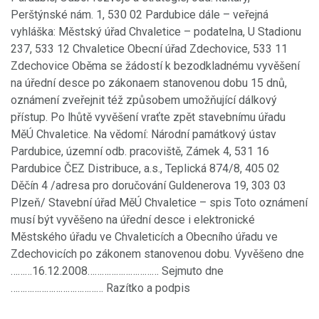
Perštýnské nám. 1, 530 02 Pardubice dále – veřejná
vyhláška: Městský úřad Chvaletice – podatelna, U Stadionu
237, 533 12 Chvaletice Obecní úřad Zdechovice, 533 11
Zdechovice Oběma se žádostí k bezodkladnému vyvěšení
na úřední desce po zákonaem stanovenou dobu 15 dnů,
oznámení zveřejnit též způsobem umožňující dálkový
přístup. Po lhůtě vyvěšení vraťte zpět stavebnímu úřadu
MěÚ Chvaletice. Na vědomí: Národní památkový ústav
Pardubice, územní odb. pracoviště, Zámek 4, 531 16
Pardubice ČEZ Distribuce, a.s., Teplická 874/8, 405 02
Děčín 4 /adresa pro doručování Guldenerova 19, 303 03
Plzeň/ Stavební úřad MěÚ Chvaletice – spis Toto oznámení
musí být vyvěšeno na úřední desce i elektronické
Městského úřadu ve Chvaleticích a Obecního úřadu ve
Zdechovicích po zákonem stanovenou dobu. Vyvěšeno dne
………16.12.2008………………………… Sejmuto dne
………………………………… Razítko a podpis