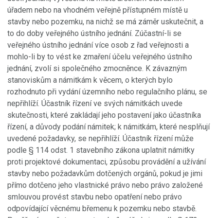
úřadem nebo na vhodném veřejně přístupném místě u
stavby nebo pozemku, na nichž se má záměr uskutečnit, a
to do doby veřejného ústního jednání. Zúčastní-li se
veřejného ústního jednání více osob z řad veřejnosti a
mohlo-li by to vést ke zmaření účelu veřejného ústního
jednání, zvolí si společného zmocněnce. K závazným
stanoviskům a námitkám k věcem, o kterých bylo
rozhodnuto při vydání územního nebo regulačního plánu, se
nepřihlíží. Účastník řízení ve svých námitkách uvede
skutečnosti, které zakládají jeho postavení jako účastníka
řízení, a důvody podání námitek; k námitkám, které nesplňují
uvedené požadavky, se nepřihlíží. Účastník řízení může
podle § 114 odst. 1 stavebního zákona uplatnit námitky
proti projektové dokumentaci, způsobu provádění a užívání
stavby nebo požadavkům dotčených orgánů, pokud je jimi
přímo dotčeno jeho vlastnické právo nebo právo založené
smlouvou provést stavbu nebo opatření nebo právo
odpovídající věcnému břemenu k pozemku nebo stavbě.