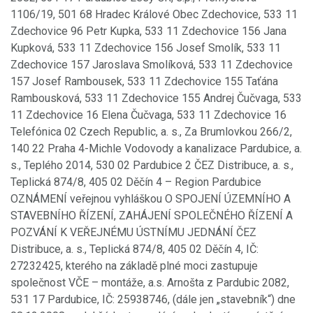
1106/19, 501 68 Hradec Králové Obec Zdechovice, 533 11
Zdechovice 96 Petr Kupka, 533 11 Zdechovice 156 Jana
Kupková, 533 11 Zdechovice 156 Josef Smolík, 533 11
Zdechovice 157 Jaroslava Smolíková, 533 11 Zdechovice
157 Josef Rambousek, 533 11 Zdechovice 155 Taťána
Rambousková, 533 11 Zdechovice 155 Andrej Čučvaga, 533
11 Zdechovice 16 Elena Čučvaga, 533 11 Zdechovice 16
Telefónica 02 Czech Republic, a. s., Za Brumlovkou 266/2,
140 22 Praha 4-Michle Vodovody a kanalizace Pardubice, a.
s., Teplého 2014, 530 02 Pardubice 2 ČEZ Distribuce, a. s.,
Teplická 874/8, 405 02 Děčín 4 – Region Pardubice
OZNÁMENÍ veřejnou vyhláškou O SPOJENÍ ÚZEMNÍHO A
STAVEBNÍHO ŘÍZENÍ, ZAHÁJENÍ SPOLEČNÉHO ŘÍZENÍ A
POZVÁNÍ K VEŘEJNÉMU ÚSTNÍMU JEDNÁNÍ ČEZ
Distribuce, a. s., Teplická 874/8, 405 02 Děčín 4, IČ:
27232425, kterého na základě plné moci zastupuje
společnost VČE – montáže, a.s. Arnošta z Pardubic 2082,
531 17 Pardubice, IČ: 25938746, (dále jen „stavebník“) dne